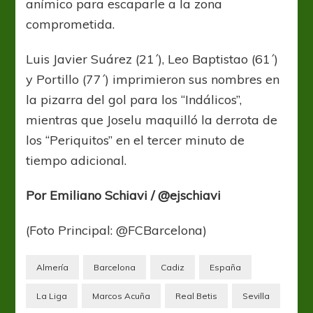
anímico para escaparle a la zona
comprometida.
Luis Javier Suárez (21´), Leo Baptistao (61´)
y Portillo (77´) imprimieron sus nombres en
la pizarra del gol para los “Indálicos”,
mientras que Joselu maquilló la derrota de
los “Periquitos” en el tercer minuto de
tiempo adicional.
Por Emiliano Schiavi / @ejschiavi
(Foto Principal: @FCBarcelona)
Almería
Barcelona
Cadiz
España
La Liga
Marcos Acuña
Real Betis
Sevilla