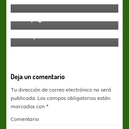
distancia con Barcelona
Liga Española
Copa del Rey: Hay que brindar con
Champagne
Liga Española
Todos para uno…
Deja un comentario
Tu dirección de correo electrónico no será
publicada.
Los campos obligatorios están
marcados con
*
Comentario