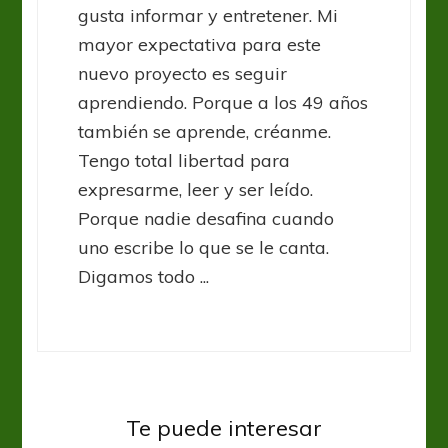
gusta informar y entretener. Mi
mayor expectativa para este
nuevo proyecto es seguir
aprendiendo. Porque a los 49 años
también se aprende, créanme.
Tengo total libertad para
expresarme, leer y ser leído.
Porque nadie desafina cuando
uno escribe lo que se le canta.
Digamos todo ...
Liga Española
Atlético Madrid ganó y achicó la
Te puede interesar