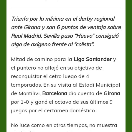
Barcelona
domina
en
Triunfo por la mínima en el derby regional
Cataluña
ante Girona y son 6 puntos de ventaja sobre
y
se
Real Madrid. Sevilla puso “Huevo” consiguió
aleja
algo de oxígeno frente al “colista”.
en
la
Mitad de camino para la
Liga Santander
y
cima
el puntero no aflojó en su objetivo de
reconquistar el cetro luego de 4
temporadas. En su visita al Estadi Municipal
de Montilivi,
Barcelona
dio cuenta de
Girona
por 1-0 y ganó el octavo de sus últimos 9
juegos por el certamen doméstico.
No luce como en otros tiempos, no muestra