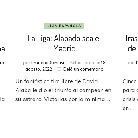
LIGA ESPAÑOLA
La Liga: Alabado sea el
Tra
ma
Madrid
de 
ro,
por
Emiliano Schiavi
Actualizado en
16
por
en
agosto, 2022
Dejá un comentario
lona
La
Un fantástico tiro libre de David
Cinco
na
Liga:
Alabado
Alaba le dio el triunfo al campeón en
para q
uña
sea
la
su estreno. Victorias por la mínima …
crisi
el
en …
Madrid