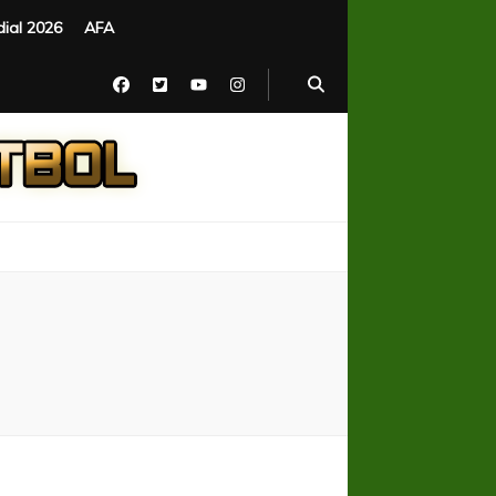
ial 2026
AFA