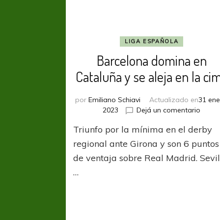
LIGA ESPAÑOLA
Barcelona domina en
Cataluña y se aleja en la ci
por
Emiliano Schiavi
Actualizado en
31 ene
en
2023
Dejá un comentario
Barce
Triunfo por la mínima en el derby
domi
en
regional ante Girona y son 6 puntos
Catal
de ventaja sobre Real Madrid. Sevil
y
…
se
aleja
en
la
cima