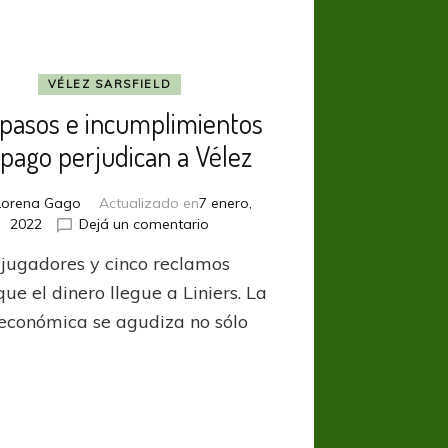
VÉLEZ SARSFIELD
spasos e incumplimientos
pago perjudican a Vélez
Lorena Gago
Actualizado en
7 enero,
en
2022
Dejá un comentario
Traspasos
 jugadores y cinco reclamos
e
incumplimientos
ue el dinero llegue a Liniers. La
de
s económica se agudiza no sólo
pago
perjudican
a
Vélez