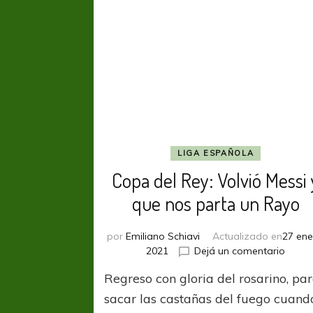
LIGA ESPAÑOLA
Copa del Rey: Volvió Messi 
que nos parta un Rayo
por
Emiliano Schiavi
Actualizado en
27 ene
en
2021
Dejá un comentario
Copa
Regreso con gloria del rosarino, pa
del
Rey:
sacar las castañas del fuego cuand
Volvió