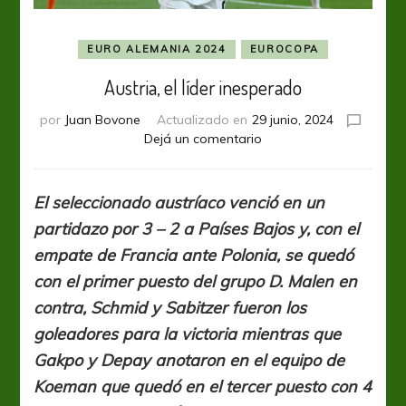
EURO ALEMANIA 2024
EUROCOPA
Austria, el líder inesperado
por
Juan Bovone
Actualizado en
29 junio, 2024
en
Dejá un comentario
Austria,
el
líder
El seleccionado austríaco venció en un
inesperado
partidazo por 3 – 2 a Países Bajos y, con el
empate de Francia ante Polonia, se quedó
con el primer puesto del grupo D. Malen en
contra, Schmid y Sabitzer fueron los
goleadores para la victoria mientras que
Gakpo y Depay anotaron en el equipo de
Koeman que quedó en el tercer puesto con 4