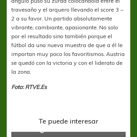
ángulo puso su zurda colocándola entre el
travesaño y el arquero llevando el score 3 –
2 a su favor. Un partido absolutamente
vibrante, cambiante, apasionante. No solo
por el resultado sino también porque el
fútbol da una nueva muestra de que a él le
importan muy poco los favoritismos. Austria
se quedó con la victoria y con el liderato de
la zona.
Foto: RTVE.Es
Eurocopa
Torneos Internacionales
Euro 2020: Hungría finalista y sí
Te puede interesar
fue “magiar”