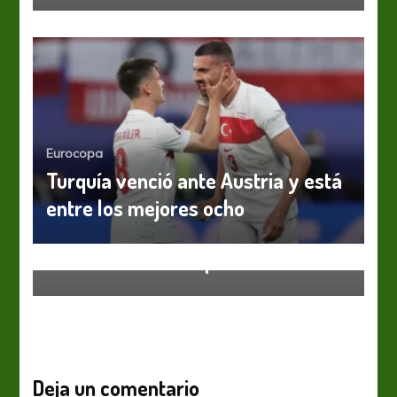
Eurocopa
Turquía venció ante Austria y está
Eurocopa
Euro 2020: Italia tuvo su
entre los mejores ocho
Renacimiento y consiguió la
clasificación anticipada
Deja un comentario