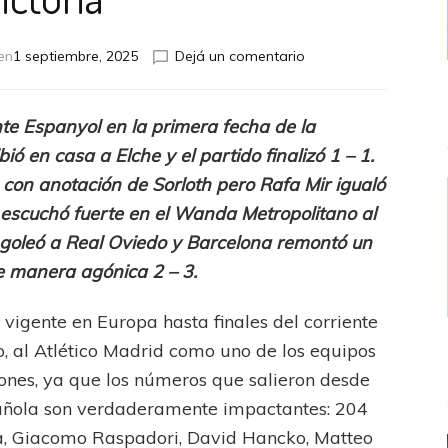
en
en
1 septiembre, 2025
Dejá un comentario
Atlético
Madrid
todavía
te Espanyol en la primera fecha de la
no
ió en casa a Elche y el partido finalizó 1 – 1.
conoce
la
 con anotación de Sorloth pero Rafa Mir igualó
victoria
e escuchó fuerte en el Wanda Metropolitano al
 goleó a Real Oviedo y Barcelona remontó un
e manera agónica 2 – 3.
vigente en Europa hasta finales del corriente
, al Atlético Madrid como uno de los equipos
ones, ya que los números que salieron desde
spañola son verdaderamente impactantes: 204
a, Giacomo Raspadori, David Hancko, Matteo