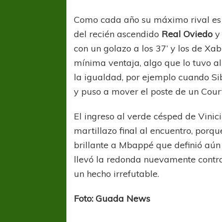
Como cada año su máximo rival es
del recién ascendido
Real Oviedo
y 
con un golazo a los 37’ y los de X
mínima ventaja, algo que lo tuvo a
la igualdad, por ejemplo cuando Si
y puso a mover el poste de un Court
El ingreso al verde césped de Vinic
martillazo final al encuentro, porq
brillante a Mbappé que definió aún 
llevó la redonda nuevamente contra
un hecho irrefutable.
FÚTBOL FEMENINO
FÚTBOL 
REGIONAL AMATEUR
LIGA DE 
Foto: Guada News
Verónica jugará ante Estrella del Sur en el
Las campeonas feste
Federal