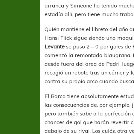
arranca y Simeone ha tenido mucha
estadía allí, pero tiene mucho traba
Quién mantiene el libreto del año an
Hansi Flick sigue siendo una maqui
Levante
se puso 2 – 0 por goles de
comenzó la remontada blaugrana. De
COPA SUDAMER
desde fuera del área de Pedri, lueg
Sur De
recogió un rebote tras un córner y 
contra su propio arco cuando busc
COPA SUDAMERICANA
TIGRE
A pesar de la derrota Tigre avanzó a
El Barca tiene absolutamente estu
Octavos de Final
las consecuencias de, por ejemplo, 
pero también sabe a la perfección
chances de gol que harán revertir 
debajo de su rival. Los culés, otra v