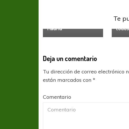
Liga Española
Liga E
La Liga: Sevilla ve
Te p
cómo se aleja el Real
Arriba
Madrid
todo
Deja un comentario
Tu dirección de correo electrónico 
están marcados con
*
Comentario