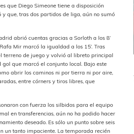
ores que Diego Simeone tiene a disposición
 que, tras dos partidos de liga, aún no sumó
adrid abrió cuentas gracias a Sorloth a los 8’
Rafa Mir marcó la igualdad a los 15’. Tras
l terreno de juego y volvió al libreto principal
 gol que marcó el conjunto local. Bajo este
mo abrir los caminos ni por tierra ni por aire,
adas, entre córners y tiros libres, que
UEFA CHAMPIONS LEAGUE
 sonaron con fuerza los silbidos para el equipo
PSG celebró el bicampeonato
smal en transferencias, aún no ha podido hacer
onamiento deseado. Es sólo un punto sobre seis
ión un tanto impaciente. La temporada recién