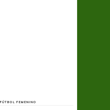
COPA SUDAMER
Noche inolvida
FÚTBOL FEMENINO