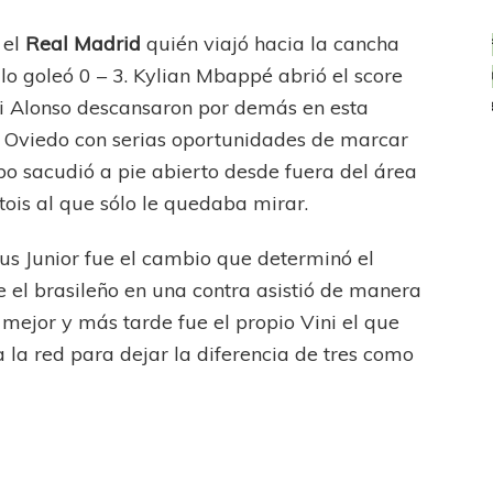
 el
Real Madrid
quién viajó hacia la cancha
FÚTBOL FEMENINO
lo goleó 0 – 3. Kylian Mbappé abrió el score
OTRAS LIGAS FEM
Tiro se quedó con la primera semifinal
abi Alonso descansaron por demás en esta
l Oviedo con serias oportunidades de marcar
bo sacudió a pie abierto desde fuera del área
ois al que sólo le quedaba mirar.
ius Junior fue el cambio que determinó el
ue el brasileño en una contra asistió de manera
mejor y más tarde fue el propio Vini el que
 la red para dejar la diferencia de tres como
FEMENINO
LA COSTA
jaron ante su gente