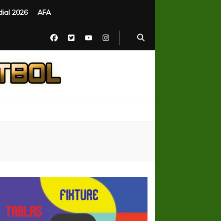
ial 2026
AFA