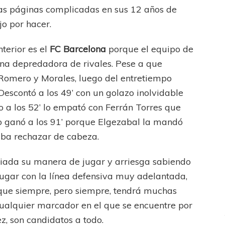
s páginas complicadas en sus 12 años de
jo por hacer.
terior es el
FC Barcelona
porque el equipo de
na depredadora de rivales. Pese a que
 Romero y Morales, luego del entretiempo
scontó a los 49’ con un golazo inolvidable
ICANA
LANÚS
o a los 52’ lo empató con Ferrán Torres que
fendido
lo ganó a los 91’ porque Elgezabal la mandó
aba rechazar de cabeza.
diada su manera de jugar y arriesga sabiendo
jugar con la línea defensiva muy adelantada,
 que siempre, pero siempre, tendrá muchas
cualquier marcador en el que se encuentre por
ez, son candidatos a todo.