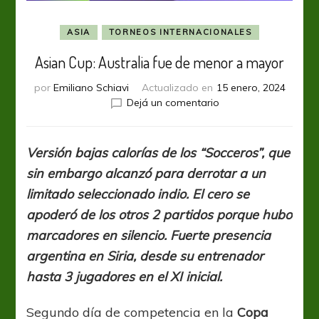
ASIA
TORNEOS INTERNACIONALES
Asian Cup: Australia fue de menor a mayor
por
Emiliano Schiavi
Actualizado en
15 enero, 2024
en
Dejá un comentario
Asian
Cup:
Australia
Versión bajas calorías de los “Socceros”, que
fue
sin embargo alcanzó para derrotar a un
de
menor
limitado seleccionado indio. El cero se
a
apoderó de los otros 2 partidos porque hubo
mayor
marcadores en silencio. Fuerte presencia
argentina en Siria, desde su entrenador
hasta 3 jugadores en el XI inicial.
Segundo día de competencia en la
Copa