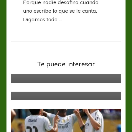
Porque nadie desafina cuando
uno escribe lo que se le canta.
Digamos todo ...
Copa Sudamericana
Torneos Internacionales
Te puede interesar
Panorama Sudamericano
Torneos Internacionales
CNL: Canadá se dio el gusto grande
frente a Estados Unidos