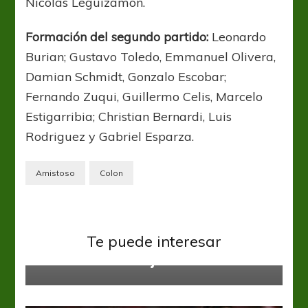
Nicolas Leguizamón.
Formación del segundo partido:
Leonardo
Burian; Gustavo Toledo, Emmanuel Olivera,
Damian Schmidt, Gonzalo Escobar;
Fernando Zuqui, Guillermo Celis, Marcelo
Estigarribia; Christian Bernardi, Luis
Rodriguez y Gabriel Esparza.
Amistoso
Colon
Lanús
Liga Profesional
Nicolás Russo: “Firmo volver a
Te puede interesar
entrenar el 10 de julio”