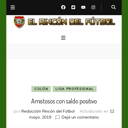
El Rincón del Fútbol
Diario digital de Fútbol
COLÓN
LIGA PROFESIONAL
Amistosos con saldo positivo
por
Redacción Rincón del Fútbol
Actualizado en
12
en
mayo, 2019
Dejá un comentario
Amistosos