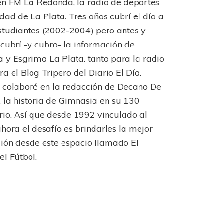
en FM La Redonda, la radio de deportes
udad de La Plata. Tres años cubrí el día a
studiantes (2002-2004) pero antes y
cubrí -y cubro- la información de
 y Esgrima La Plata, tanto para la radio
a el Blog Tripero del Diario El Día.
colaboré en la redacción de Decano De
 la historia de Gimnasia en su 130
rio. Así que desde 1992 vinculado al
ahora el desafío es brindarles la mejor
ión desde este espacio llamado El
el Fútbol.
FEMENINO
FÚTBOL FEMENINO
LA COSTA
OTRAS LIGAS FEM
jaron ante su gente
Tiro se quedó con la primera semifinal