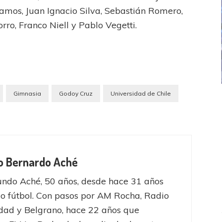
amos, Juan Ignacio Silva, Sebastián Romero,
rro, Franco Niell y Pablo Vegetti.
Gimnasia
Godoy Cruz
Universidad de Chile
ICANA
LANÚS
UEFA CHAMPIONS LEAGUE
fendido
PSG celebró el bicampeonato
o Bernardo Aché
ndo Aché, 50 años, desde hace 31 años
o fútbol. Con pasos por AM Rocha, Radio
dad y Belgrano, hace 22 años que