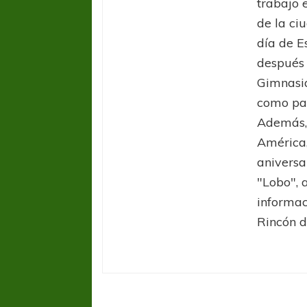
trabajo 
de la ci
día de E
después 
Gimnasia
como par
Además, 
América,
aniversa
"Lobo", 
informac
Rincón d
FÚTBOL FEMENINO
FÚTBOL 
REGIONAL AMATEUR
LIGA DE 
Verónica jugará ante Estrella del Sur en el
Las campeonas feste
Federal