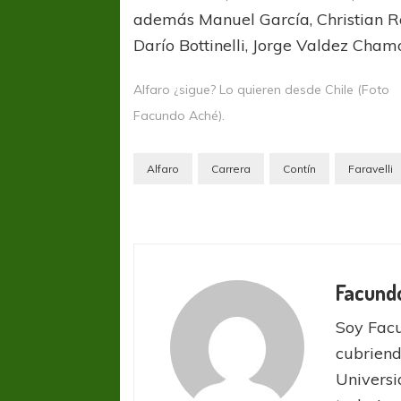
además Manuel García, Christian R
Darío Bottinelli, Jorge Valdez Chamo
Alfaro ¿sigue? Lo quieren desde Chile (Foto
Facundo Aché).
Alfaro
Carrera
Contín
Faravelli
COPA SUDAMER
Sur De
COPA SUDAMERICANA
TIGRE
A pesar de la derrota Tigre avanzó a
Facund
Octavos de Final
Soy Facu
cubriend
Universi