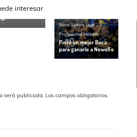
Liga Profesional
uede interesar
ando a la
ia
Boca Juniors
Liga
Profesional
Newells
Pintó un mejor Boca
para ganarle a Newell´s
no será publicada.
Los campos obligatorios