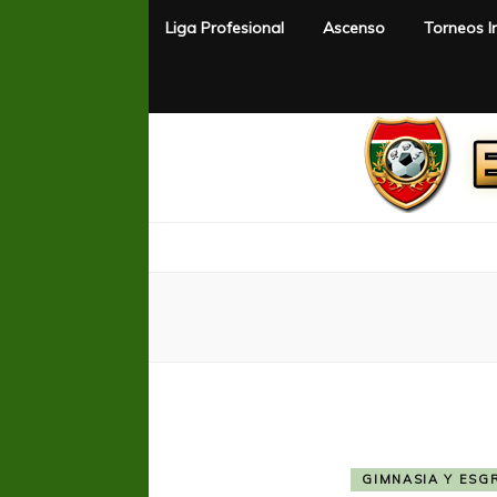
Liga Profesional
Ascenso
Torneos I
El Rincón del Fútbol
Diario digital de Fútbol
GIMNASIA Y ESG