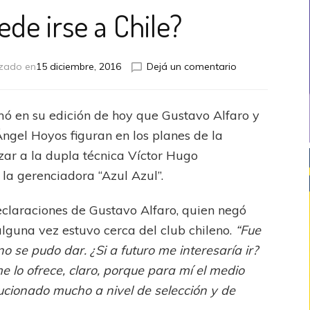
ede irse a Chile?
en
izado en
15 diciembre, 2016
Dejá un comentario
¿Alfaro
puede
irse
ormó en su edición de hoy que Gustavo Alfaro y
a
Ángel Hoyos figuran en los planes de la
Chile?
ar a la dupla técnica Víctor Hugo
la gerenciadora “Azul Azul”.
eclaraciones de Gustavo Alfaro, quien negó
lguna vez estuvo cerca del club chileno.
“Fue
o se pudo dar. ¿Si a futuro me interesaría ir?
 me lo ofrece, claro, porque para mí el medio
ucionado mucho a nivel de selección y de