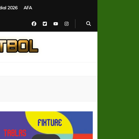
ial 2026
AFA