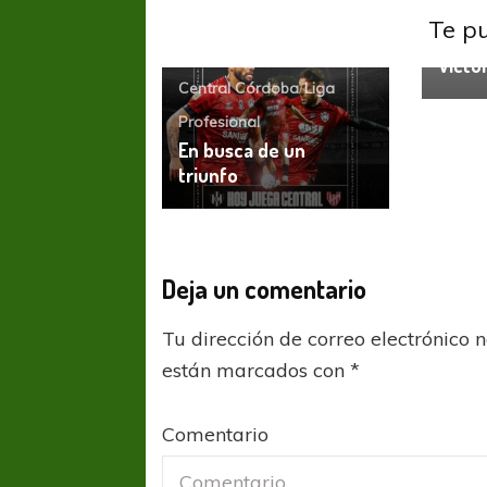
Lanús
Te p
Apunt
Victor
Central Córdoba
Liga
Profesional
En busca de un
triunfo
Deja un comentario
Tu dirección de correo electrónico 
están marcados con
*
Comentario