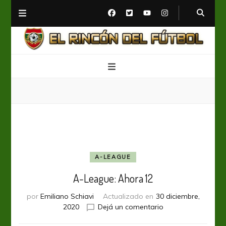
El Rincón del Fútbol
Diario digital de Fútbol
A-LEAGUE
A-League: Ahora 12
por
Emiliano Schiavi
Actualizado en
30 diciembre,
en
2020
Dejá un comentario
A-