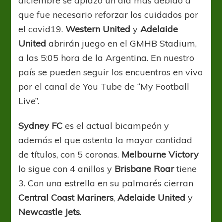
diciembre se aplazó un día más debido a
que fue necesario reforzar los cuidados por
el covid19.
Western United
y
Adelaide
United
abrirán juego en el GMHB Stadium,
a las 5:05 hora de la Argentina. En nuestro
país se pueden seguir los encuentros en vivo
por el canal de You Tube de “My Football
Live”.
Sydney FC
es el actual bicampeón y
además el que ostenta la mayor cantidad
de títulos, con 5 coronas.
Melbourne Victory
lo sigue con 4 anillos y
Brisbane Roar
tiene
3. Con una estrella en su palmarés cierran
Central Coast Mariners
,
Adelaide United
y
Newcastle Jets
.