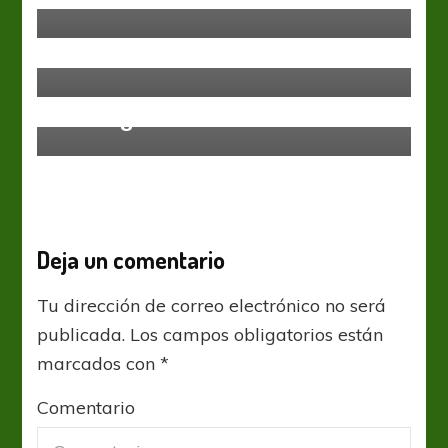
A-League: Gloria a Perth en las
alturas
A-League
Wellington Phoenix retomó el
liderazgo
Deja un comentario
Tu dirección de correo electrónico no será
publicada.
Los campos obligatorios están
marcados con
*
Comentario