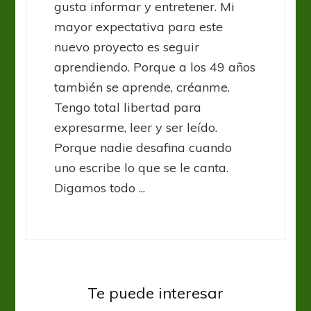
gusta informar y entretener. Mi
mayor expectativa para este
nuevo proyecto es seguir
aprendiendo. Porque a los 49 años
también se aprende, créanme.
Tengo total libertad para
expresarme, leer y ser leído.
Porque nadie desafina cuando
uno escribe lo que se le canta.
Digamos todo ...
A-League
A-League: Simon dice “hay que
Te puede interesar
mandar”
A-League