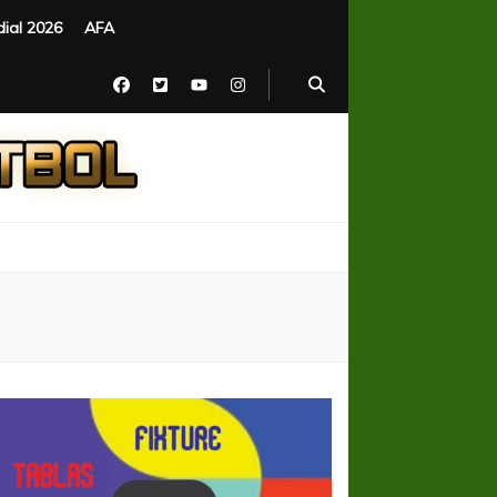
ial 2026
AFA