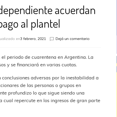
dependiente acuerdan
pago al plantel
en
ualizado en
3 febrero, 2021
Dejá un comentario
Agremiados
e
Independiente
el periodo de cuarentena en Argentina. La
acuerdan
sos y se financiará en varias cuotas.
plan
de
pago
conclusiones adversas por la inestabilidad a
al
ccionares de las personas o grupos en
plantel
ente profundizo lo que sigue siendo una
la cual repercute en los ingresos de gran parte