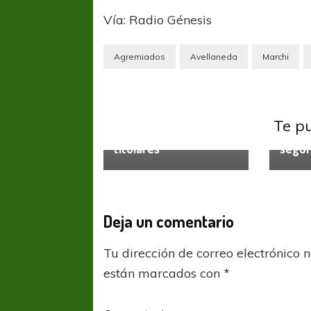
Vía: Radio Génesis
Agremiados
Avellaneda
Marchi
Indepe
Independiente
Liga
Ricar
Profesional
Martí
Te p
En busca de los
“Toda
titulares
segur
Deja un comentario
Tu dirección de correo electrónico 
están marcados con
*