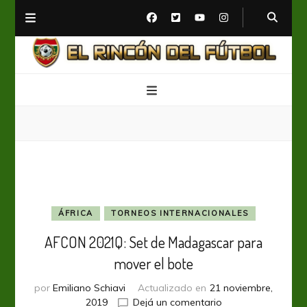
El Rincón del Fútbol
Diario digital de Fútbol
ÁFRICA
TORNEOS INTERNACIONALES
AFCON 2021Q: Set de Madagascar para
mover el bote
por
Emiliano Schiavi
Actualizado en
21 noviembre,
en
2019
Dejá un comentario