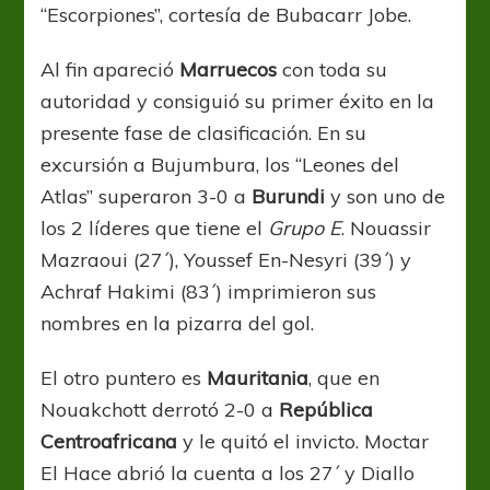
“Escorpiones”, cortesía de Bubacarr Jobe.
Al fin apareció
Marruecos
con toda su
autoridad y consiguió su primer éxito en la
presente fase de clasificación. En su
excursión a Bujumbura, los “Leones del
Atlas” superaron 3-0 a
Burundi
y son uno de
los 2 líderes que tiene el
Grupo E
. Nouassir
Mazraoui (27´), Youssef En-Nesyri (39´) y
Achraf Hakimi (83´) imprimieron sus
nombres en la pizarra del gol.
El otro puntero es
Mauritania
, que en
Nouakchott derrotó 2-0 a
República
Centroafricana
y le quitó el invicto. Moctar
El Hace abrió la cuenta a los 27´ y Diallo