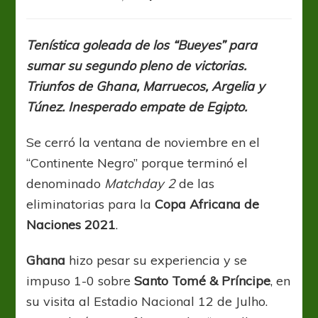
AFCON
2021Q:
Set
Tenística goleada de los “Bueyes” para
de
sumar su segundo pleno de victorias.
Madagascar
para
Triunfos de Ghana, Marruecos, Argelia y
mover
Túnez. Inesperado empate de Egipto.
el
bote
Se cerró la ventana de noviembre en el
“Continente Negro” porque terminó el
denominado
Matchday 2
de las
eliminatorias para la
Copa Africana de
Naciones 2021
.
Ghana
hizo pesar su experiencia y se
impuso 1-0 sobre
Santo Tomé & Príncipe
, en
su visita al Estadio Nacional 12 de Julho.