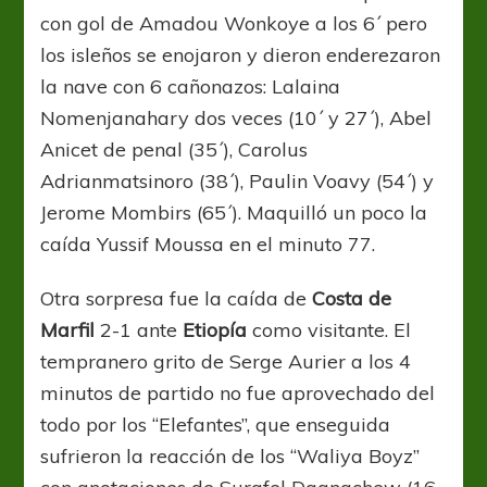
con gol de Amadou Wonkoye a los 6´ pero
los isleños se enojaron y dieron enderezaron
la nave con 6 cañonazos: Lalaina
Nomenjanahary dos veces (10´ y 27´), Abel
Anicet de penal (35´), Carolus
Adrianmatsinoro (38´), Paulin Voavy (54´) y
Jerome Mombirs (65´). Maquilló un poco la
caída Yussif Moussa en el minuto 77.
Otra sorpresa fue la caída de
Costa de
Marfil
2-1 ante
Etiopía
como visitante. El
tempranero grito de Serge Aurier a los 4
minutos de partido no fue aprovechado del
todo por los “Elefantes”, que enseguida
sufrieron la reacción de los “Waliya Boyz”