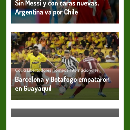
Sin Messi y con caras nuevas,
Argentina va por Chile
Copa Libertadores
Torneos Internacionales
Barcelona y Botafogo empataron
en Guayaquil
África
CAN 2017: Egipto y Camerún son
los finalistas