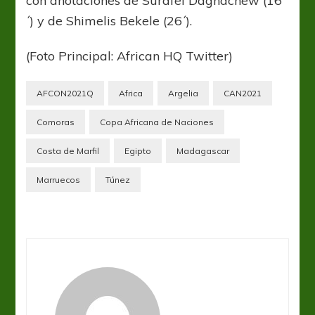
con anotaciones de Surafel Dagnachew (16
´) y de Shimelis Bekele (26´).
(Foto Principal: African HQ Twitter)
AFCON2021Q
Africa
Argelia
CAN2021
Comoras
Copa Africana de Naciones
Costa de Marfil
Egipto
Madagascar
Marruecos
Túnez