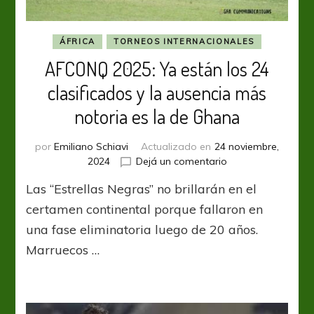
ÁFRICA
TORNEOS INTERNACIONALES
AFCONQ 2025: Ya están los 24
clasificados y la ausencia más
notoria es la de Ghana
por
Emiliano Schiavi
Actualizado en
24 noviembre,
en
2024
Dejá un comentario
AFCONQ
Las “Estrellas Negras” no brillarán en el
2025:
Ya
certamen continental porque fallaron en
están
una fase eliminatoria luego de 20 años.
los
Marruecos …
24
clasificados
y
la
ausencia