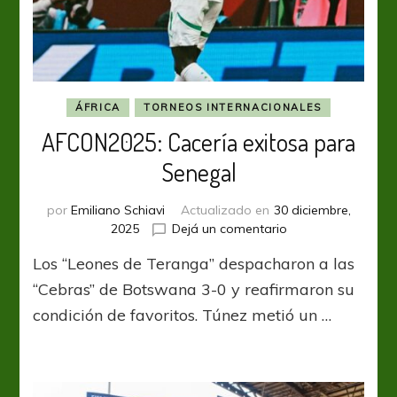
ÁFRICA
TORNEOS INTERNACIONALES
AFCON2025: Cacería exitosa para
Senegal
por
Emiliano Schiavi
Actualizado en
30 diciembre,
en
2025
Dejá un comentario
AFCON2025:
Los “Leones de Teranga” despacharon a las
Cacería
exitosa
“Cebras” de Botswana 3-0 y reafirmaron su
para
condición de favoritos. Túnez metió un …
Senegal