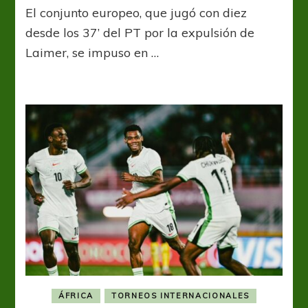
El conjunto europeo, que jugó con diez
uno
menos,
desde los 37’ del PT por la expulsión de
Áustria
Laimer, se impuso en …
derrotó
a
Túnez
y
alerta
a
Argentina
ÁFRICA
TORNEOS INTERNACIONALES