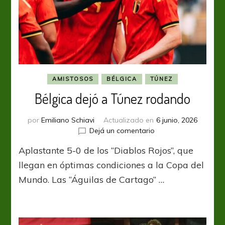
AMISTOSOS
BÉLGICA
TÚNEZ
Bélgica dejó a Túnez rodando
por
Emiliano Schiavi
Actualizado en
6 junio, 2026
en
Dejá un comentario
Bélgica
Aplastante 5-0 de los “Diablos Rojos”, que
dejó
a
llegan en óptimas condiciones a la Copa del
Túnez
Mundo. Las “Águilas de Cartago” …
rodando