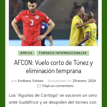
más
notoria
es
la
de
Ghana
ÁFRICA
TORNEOS INTERNACIONALES
AFCON: Vuelo corto de Túnez y
eliminación temprana
por
Emiliano Schiavi
Actualizado en
29 enero, 2024
en
Dejá un comentario
AFCON:
Las “Águilas de Cartago” se sacaron un cero
Vuelo
corto
ante Sudáfrica y se despiden del torneo con
de