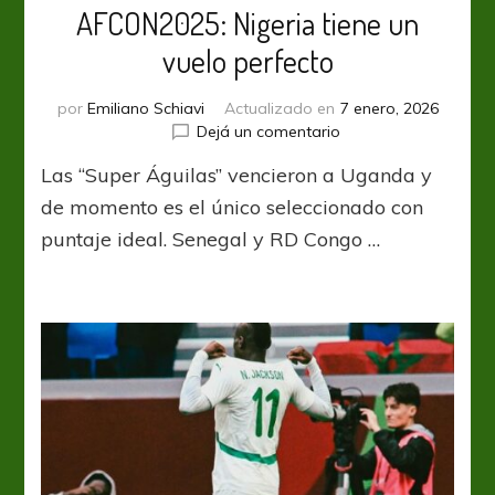
AFCON2025: Nigeria tiene un
vuelo perfecto
por
Emiliano Schiavi
Actualizado en
7 enero, 2026
en
Dejá un comentario
AFCON2025:
Las “Super Águilas” vencieron a Uganda y
Nigeria
tiene
de momento es el único seleccionado con
un
puntaje ideal. Senegal y RD Congo …
vuelo
perfecto