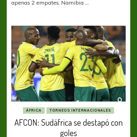
apenas 2 empates. Namibia …
Túnez
y
eliminación
temprana
ÁFRICA
TORNEOS INTERNACIONALES
AFCON: Sudáfrica se destapó con
goles