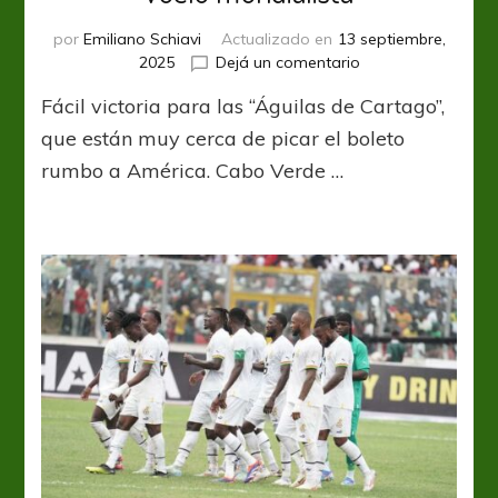
por
Emiliano Schiavi
Actualizado en
13 septiembre,
en
2025
Dejá un comentario
Túnez
Fácil victoria para las “Águilas de Cartago”,
a
punto
que están muy cerca de picar el boleto
de
rumbo a América. Cabo Verde …
ensayar
otro
vuelo
mundialista