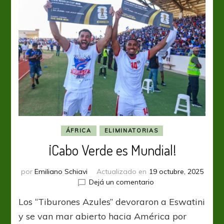
ÁFRICA
ELIMINATORIAS
¡Cabo Verde es Mundial!
por
Emiliano Schiavi
Actualizado en
19 octubre, 2025
en
Dejá un comentario
¡Cabo
Los “Tiburones Azules” devoraron a Eswatini
Verde
es
y se van mar abierto hacia América por
Mundial!