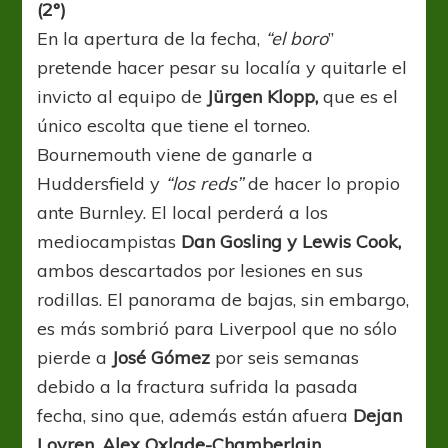
(2°)
En la apertura de la fecha,
“el boro
”
pretende hacer pesar su localía y quitarle el
invicto al equipo de
Jürgen Klopp,
que es el
único escolta que tiene el torneo.
Bournemouth viene de ganarle a
Huddersfield y
“los reds”
de hacer lo propio
ante Burnley. El local perderá a los
mediocampistas
Dan Gosling y Lewis Cook,
ambos descartados por lesiones en sus
rodillas. El panorama de bajas, sin embargo,
es más sombrió para Liverpool que no sólo
pierde a
José Gómez
por seis semanas
debido a la fractura sufrida la pasada
fecha, sino que, además están afuera
Dejan
Lovren, Alex Oxlade-Chamberlain,