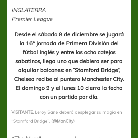
gran
partido
INGLATERRA
en
Premier League
“Stamford
Bridge”
Desde el sábado 8 de diciembre se jugará
la 16° jornada de Primera División del
fútbol inglés y entre los ocho cotejos
sabatinos, llega uno que debiera ser para
alquilar balcones: en “Stamford Bridge”,
Chelsea recibe al puntero Manchester City.
El domingo 9 y el lunes 10 cierra la fecha
con un partido por día.
VISITANTE.
Leroy Sané deberá desplegar su magia en
“Stamford Bridge”.
(@ManCity)