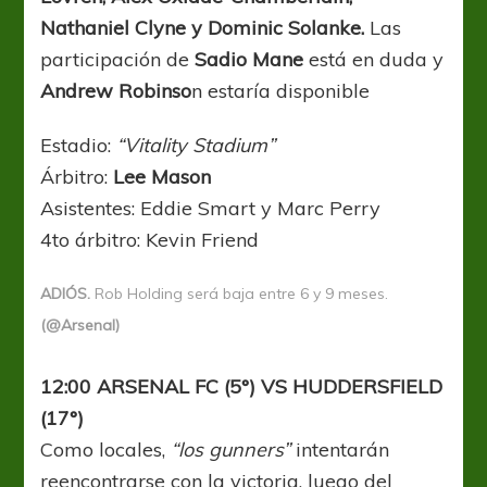
Nathaniel Clyne y Dominic Solanke.
Las
participación de
Sadio Mane
está en duda y
Andrew Robinso
n estaría disponible
Estadio:
“Vitality Stadium”
Árbitro:
Lee Mason
Asistentes: Eddie Smart y Marc Perry
4to árbitro: Kevin Friend
ADIÓS.
Rob Holding será baja entre 6 y 9 meses.
(@Arsenal)
12:00 ARSENAL FC (5°) VS HUDDERSFIELD
(17°)
Como locales,
“los gunners”
intentarán
reencontrarse con la victoria, luego del