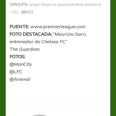
CERQUITA.
Jürgen Klopp no quiere perderle pisada al
“City”.
(@LFC)
FUENTE:
www.premierleague.com
FOTO DESTACADA:
“Maurizio Sarri,
entrenador de Chelsea FC”
The Guardian
FOTOS:
@ManCity
@LFC
@Arsenal