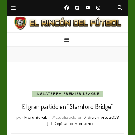
El Rincón del Fútbol
Diario digital de Fútbol
INGLATERRA PREMIER LEAGUE
El gran partido en “Stamford Bridge”
por
Maru Burak
Actualizado en
7 diciembre, 2018
en
Dejá un comentario
El