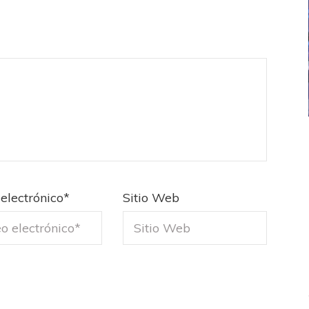
ICANA
LANÚS
UEFA CHAMPIONS LEAGUE
fendido
PSG celebró el bicampeonato
electrónico
*
Sitio Web