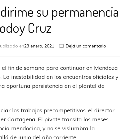
 dirime su permanencia
odoy Cruz
en
ualizado en
23 enero, 2021
Dejá un comentario
Wilder
Cartagena
dirime
s el fin de semana para continuar en Mendoza
su
La inestabilidad en los encuentros oficiales y
permanencia
en
una oportuna persistencia en el plantel de
Godoy
Cruz
ciar los trabajos precompetitivos, el director
er Cartagena. El pivote transita los meses
encia mendocina, y no se vislumbra la
llá de junio del año corriente.