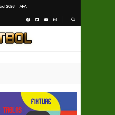
ial 2026
AFA