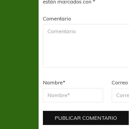
están marcados con
*
Comentario
COPA SUDAMER
Sur De
COPA SUDAMERICANA
TIGRE
Nombre
*
Correo 
A pesar de la derrota Tigre avanzó a
Octavos de Final