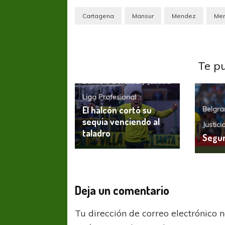
Cartagena
Mansur
Mendez
Me
Te p
Banfield
Defensa y Justicia
Liga Profesional
Belgra
El halcón cortó su
sequia venciendo al
Justici
taladro
Segun
Deja un comentario
Tu dirección de correo electrónico 