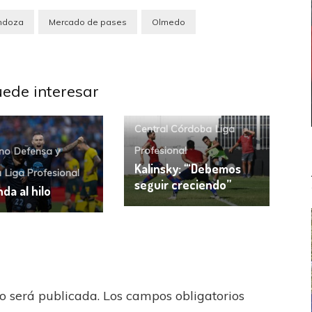
ndoza
Mercado de pases
Olmedo
uede interesar
Central Córdoba
Liga
Profesional
no
Defensa y
Kalinsky: ‘“Debemos
a
Liga Profesional
seguir creciendo”
da al hilo
no será publicada.
Los campos obligatorios