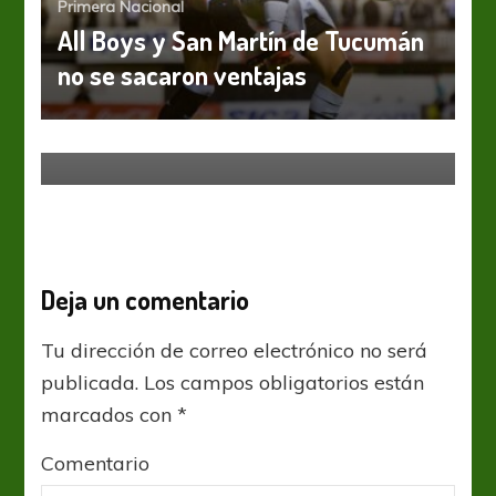
Primera Nacional
All Boys y San Martín de Tucumán
no se sacaron ventajas
Primera Nacional
Estudiantes (BA) y tres puntos de
oro
Deja un comentario
Tu dirección de correo electrónico no será
publicada.
Los campos obligatorios están
marcados con
*
Comentario