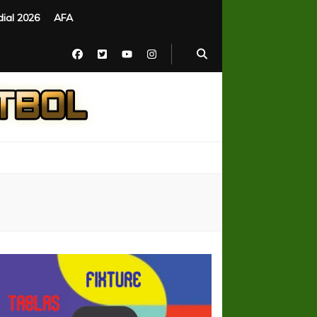
ial 2026
AFA