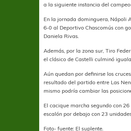
a la siguiente instancia del campeo
En la jornada dominguera, Nápoli A
6-0 al Deportivo Chascomús con gol
Daniela Rivas.
Además, por la zona sur, Tiro Feder
el clásico de Castelli culminó iguala
COPA SUDAMER
Sur De
Aún quedan por definirse los cruces
resultado del partido entre Las Nen
COPA SUDAMERICANA
TIGRE
A pesar de la derrota Tigre avanzó a
mismo podría cambiar las posiciones
Octavos de Final
El cacique marcha segundo con 26 p
escalón por debajo con 23 unidades
Foto- fuente: El suplente.