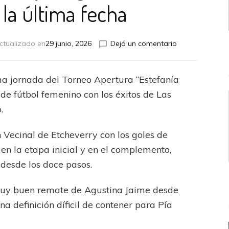
la última fecha
en
ctualizado en
29 junio, 2026
Dejá un comentario
Victorias
de
Los
a jornada del Torneo Apertura “Estefanía
Picas
de fútbol femenino con los éxitos de Las
y
Belgrano
.
en
en
 Vecinal de Etcheverry con los goles de
el
n la etapa inicial y en el complemento,
marco
de
a desde los doce pasos.
la
última
 muy buen remate de Agustina Jaime desde
fecha
na definición díficil de contener para Pía