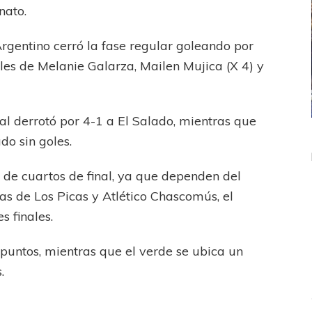
nato.
rgentino cerró la fase regular goleando por
es de Melanie Galarza, Mailen Mujica (X 4) y
al derrotó por 4-1 a El Salado, mientras que
do sin goles.
ICANA
LANÚS
UEFA CHAMPIONS LEAGUE
fendido
PSG celebró el bicampeonato
 de cuartos de final, ya que dependen del
as de Los Picas y Atlético Chascomús, el
 finales.
untos, mientras que el verde se ubica un
.