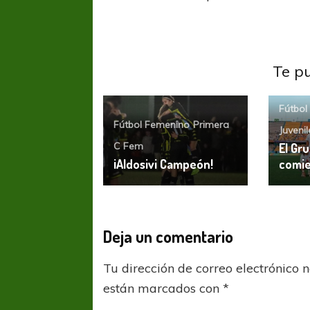
Te p
Fútbol
Fútbol Femenino
Primera
Juveni
C Fem
El Gr
¡Aldosivi Campeón!
comie
Deja un comentario
FÚTBOL FEMENINO
FÚTBOL 
Tu dirección de correo electrónico 
REGIONAL AMATEUR
LIGA DE 
Verónica jugará ante Estrella del Sur en el
Las campeonas feste
están marcados con
*
Federal