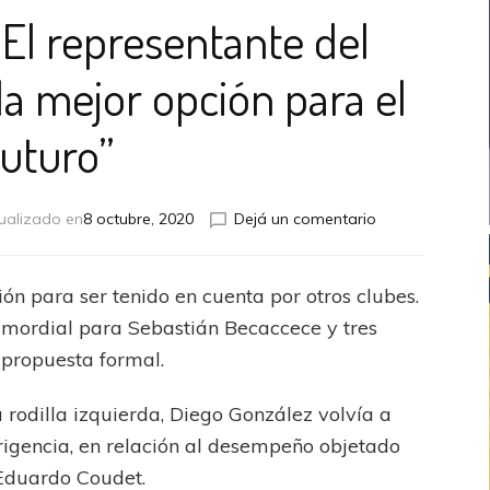
“El representante del
la mejor opción para el
futuro”
en
ualizado en
8 octubre, 2020
Dejá un comentario
Víctor
Blanco:
“El
ión para ser tenido en cuenta por otros clubes.
representante
rimordial para Sebastián Becaccece y tres
del
Pulpo
propuesta formal.
trabaja
en
 rodilla izquierda, Diego González volvía a
la
irigencia, en relación al desempeño objetado
mejor
opción
 Eduardo Coudet.