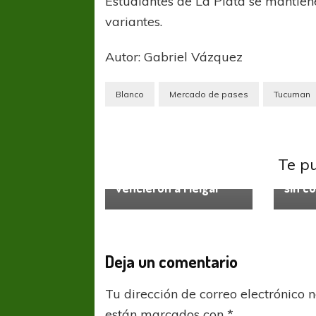
Estudiantes de La Plata se mantien
variantes.
Autor: Gabriel Vázquez
Blanco
Mercado de pases
Tucuman
Copa Libertadores
Racing
Club
Racing
Te p
Racing y su orgullo
De ve
vencieron a Melgar
sin c
Deja un comentario
Tu dirección de correo electrónico 
están marcados con
*