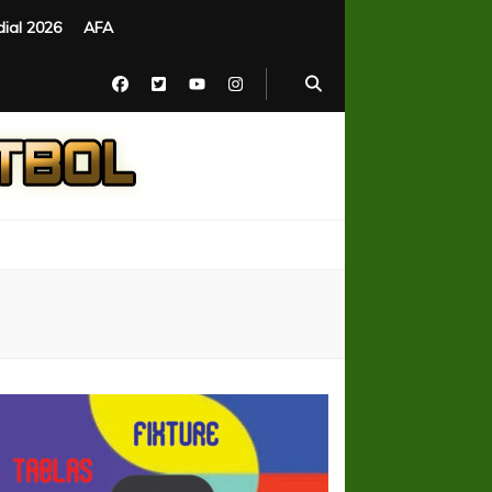
ial 2026
AFA