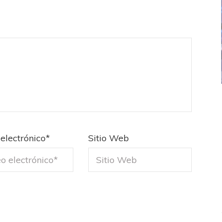
ICANA
LANÚS
UEFA CHAMPIONS LEAGUE
fendido
PSG celebró el bicampeonato
electrónico
*
Sitio Web