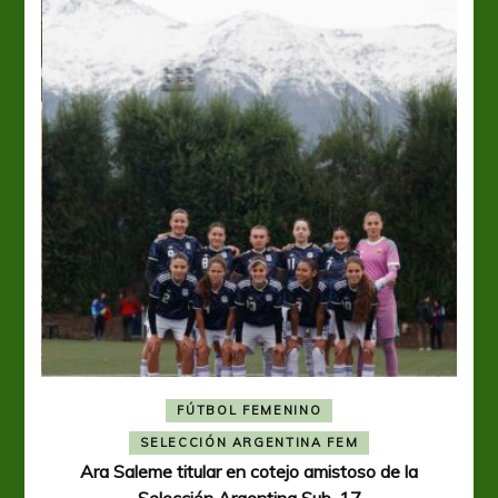
FÚTBOL FEMENINO
A
SELECCIÓN ARGENTINA FEM
Ara Saleme titular en cotejo amistoso de la
Selección Argentina Sub-17