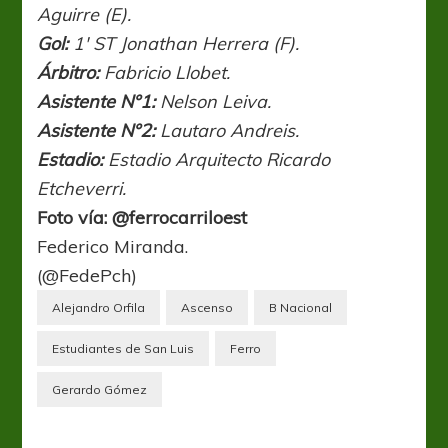
Aguirre (E).
Gol:
1′ ST Jonathan Herrera (F).
Árbitro:
Fabricio Llobet.
Asistente N°1:
Nelson Leiva.
Asistente N°2:
Lautaro Andreis.
Estadio:
Estadio Arquitecto Ricardo
Etcheverri.
Foto vía: @ferrocarriloest
Federico Miranda.
(@FedePch)
Alejandro Orfila
Ascenso
B Nacional
Estudiantes de San Luis
Ferro
Gerardo Gómez