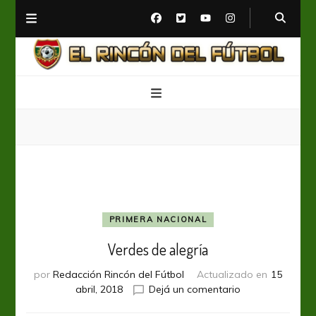
El Rincón del Fútbol
Diario digital de Fútbol
PRIMERA NACIONAL
Verdes de alegría
por
Redacción Rincón del Fútbol
Actualizado en
15
en
abril, 2018
Dejá un comentario
Verdes