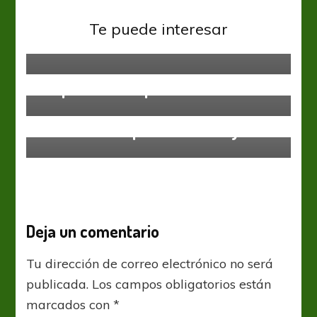
Primera Nacional
Patronato prescindirá de Matías
Te puede interesar
Ibáñez
Arsenal
Primera Nacional
Amistoso en el interior para
despedir la temporada
Ascenso
Primera Nacional
La cosa está que arde All Boys
Deja un comentario
Tu dirección de correo electrónico no será
publicada.
Los campos obligatorios están
marcados con
*