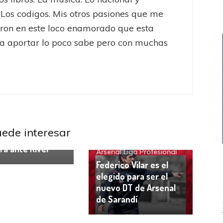
 Los codigos. Mis otros pasiones que me
eron en este loco enamorado que esta
a aportar lo poco sabe pero con muchas
l Córdoba
Liga
ional
uede interesar
al Córdoba pone
ra ante River
Arsenal
Liga Profesional
Federico Vilar es el
elegido para ser el
nuevo DT de Arsenal
de Sarandí