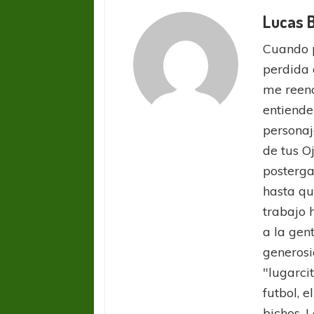
Lucas 
Cuando 
perdida 
me reenc
entiende
personaj
de tus O
posterga
hasta qu
trabajo 
a la gen
generosi
FÚTBOL FEMENINO
FÚTBOL 
"lugarci
REGIONAL AMATEUR
REGIONAL
Ajustada caída de Verónica en Alejandro
Verónica jugará ante 
futbol, e
Korn
Fed
bichos. L