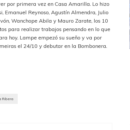
yer por primera vez en Casa Amarilla. Lo hizo
ossi, Emanuel Reynoso, Agustín Almendra, Julio
Pavón, Wanchope Abila y Mauro Zarate, los 10
ntos para realizar trabajos pensando en lo que
sumara hoy. Lampe empezó su sueño y va por
lmeiras el 24/10 y debutar en la Bombonera.
ICANA
LANÚS
UEFA CHAMPIONS LEAGUE
fendido
PSG celebró el bicampeonato
la Ribera