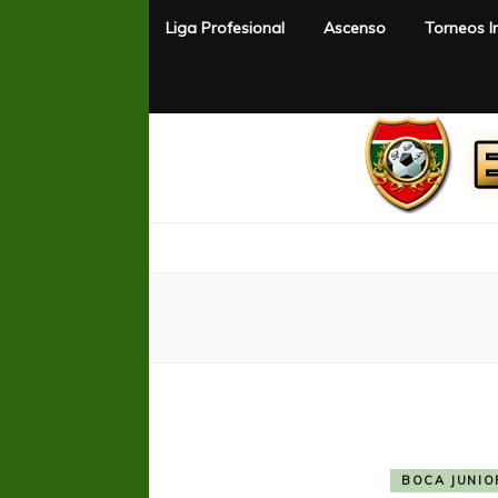
Liga Profesional
Ascenso
Torneos I
El Rincón del Fútbol
Diario digital de Fútbol
BOCA JUNIO