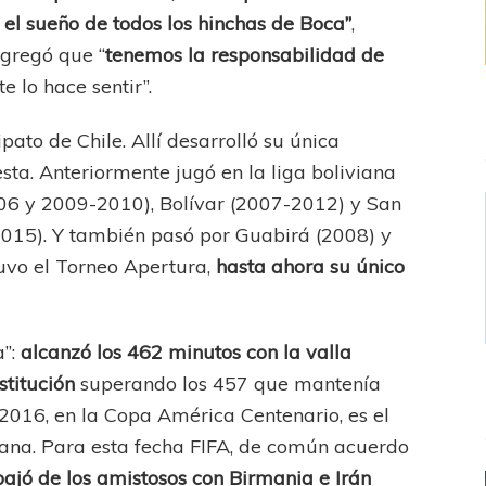
 el sueño de todos los hinchas de Boca”
,
agregó que “
tenemos la responsabilidad de
te lo hace sentir”.
to de Chile. Allí desarrolló su única
esta. Anteriormente jugó en la liga boliviana
006 y 2009-2010), Bolívar (2007-2012) y San
015). Y también pasó por Guabirá (2008) y
uvo el Torneo Apertura,
hasta ahora su único
a”:
alcanzó los 462 minutos con la valla
nstitución
superando los 457 que mantenía
2016, en la Copa América Centenario, es el
iviana. Para esta fecha FIFA, de común acuerdo
bajó de los amistosos con Birmania e Irán