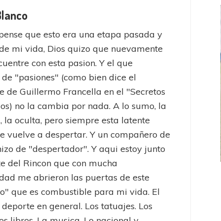
Blanco
pense que esto era una etapa pasada y
de mi vida, Dios quizo que nuevamente
uentre con esta pasion. Y el que
 de "pasiones" (como bien dice el
e de Guillermo Francella en el "Secretos
jos) no la cambia por nada. A lo sumo, la
, la oculta, pero siempre esta latente
e vuelve a despertar. Y un compañero de
hizo de "despertador". Y aqui estoy junto
te del Rincon que con mucha
dad me abrieron las puertas de este
FEMENINO
FÚTBOL FEMENINO
to" que es combustible para mi vida. El
 AMATEUR
LIGA DE LA COSTA
Estrella del Sur en el
Las campeonas festejaron ante su gente
l deporte en general. Los tatuajes. Los
eral
os libros. La musica. Lo nacional y