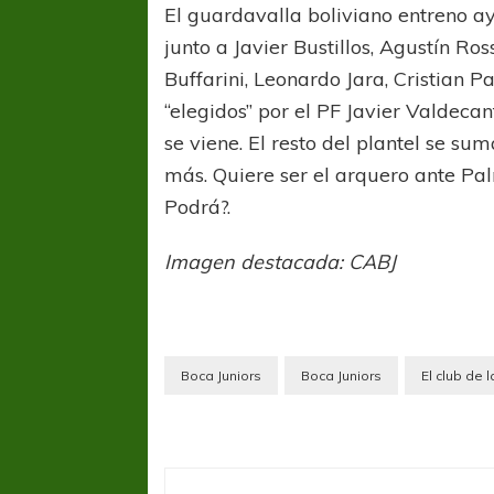
El guardavalla boliviano entreno a
junto a Javier Bustillos, Agustín R
Buffarini, Leonardo Jara, Cristian 
“elegidos” por el PF Javier Valdeca
se viene. El resto del plantel se 
más. Quiere ser el arquero ante Pa
Podrá?.
COPA SUDAMER
Sur De
Imagen destacada: CABJ
COPA SUDAMERICANA
TIGRE
A pesar de la derrota Tigre avanzó a
Octavos de Final
Boca Juniors
Boca Juniors
El club de 