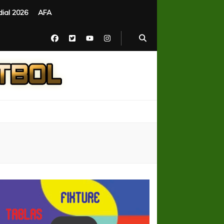
ial 2026
AFA