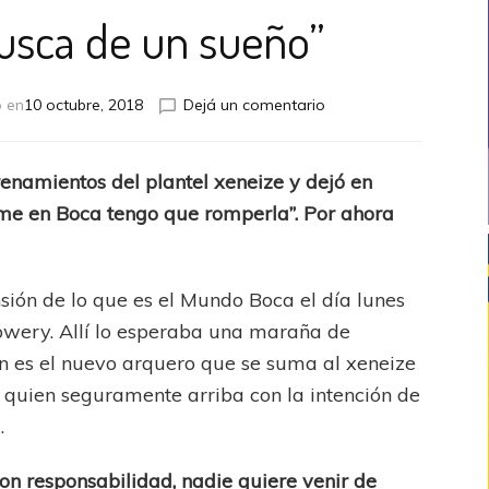
usca de un sueño”
en
o en
10 octubre, 2018
Dejá un comentario
“Vengo
en
busca
enamientos del plantel xeneize y dejó en
de
rme en Boca tengo que romperla”. Por ahora
un
sueño”
ón de lo que es el Mundo Boca el día lunes
bwery. Allí lo esperaba una maraña de
én es el nuevo arquero que se suma al xeneize
Y quien seguramente arriba con la intención de
.
con responsabilidad, nadie quiere venir de