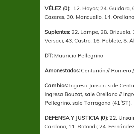
VÉLEZ (0):
12. Hoyos; 24. Guidara, 6
Cáseres, 30. Mancuello, 14. Orellano
Suplentes:
22. Lampe, 28. Brizuela, 3
Versaci, 43. Castro, 16. Poblete, 8. Á
DT:
Mauricio Pellegrino
Amonestados:
Centurión // Romero /
Cambios:
Ingresa Janson, sale Centur
Ingresa Bouzat, sale Orellano // Ing
Pellegrino, sale Tarragona (41´ST).
FÚTBOL FEMENINO
FÚTBOL 
REGIONAL AMATEUR
LIGA DE 
DEFENSA Y JUSTICIA (0):
22. Unsain,
Verónica jugará ante Estrella del Sur en el
Las campeonas feste
Cardona, 11. Rotondi; 24. Fernández, 
Federal