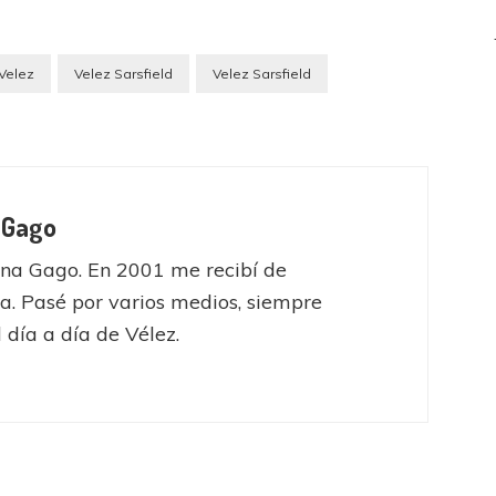
Velez
Velez Sarsfield
Velez Sarsfield
 Gago
na Gago. En 2001 me recibí de
ta. Pasé por varios medios, siempre
l día a día de Vélez.
Huracán
Liga Profesional
Alejandro Nadur: “No