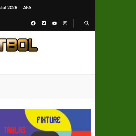
ial 2026
AFA