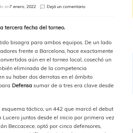
en
do en
7 enero, 2022
Dejá un comentario
Vélez
y
Defensa
a tercera fecha del torneo.
no
se
rtido bisagra para ambos equipos. De un lado
sacaron
ventaja
rtadores frente a Barcelona, hace exactamente
convertidos aún en el torneo local, cosechó un
ambién eliminada de la competencia
en su haber dos derrotas en el ámbito
para
Defensa
sumar de a tres era clave desde
o esquema táctico, un 442 que marcó el debut
 Lucero juntos desde el inicio por primera vez
tián Beccacece, optó por cinco defensores,