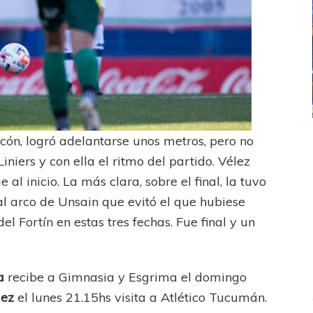
lcón, logró adelantarse unos metros, pero no
ICANA
LANÚS
UEFA CHAMPIONS LEAGUE
fendido
PSG celebró el bicampeonato
Liniers y con ella el ritmo del partido. Vélez
al inicio. La más clara, sobre el final, la tuvo
l arco de Unsain que evitó el que hubiese
del Fortín en estas tres fechas. Fue final y un
a
recibe a Gimnasia y Esgrima el domingo
lez
el lunes 21.15hs visita a Atlético Tucumán.