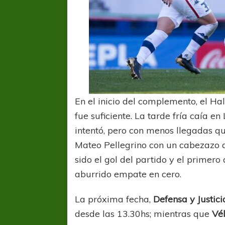
En el inicio del complemento, el Ha
COPA SUDAMER
Sur De
fue suficiente. La tarde fría caía en 
intentó, pero con menos llegadas que 
COPA SUDAMERICANA
TIGRE
Mateo Pellegrino con un cabezazo a
A pesar de la derrota Tigre avanzó a
sido el gol del partido y el primero 
Octavos de Final
aburrido empate en cero.
La próxima fecha,
Defensa y Justici
desde las 13.30hs; mientras que
Vé