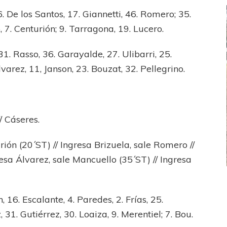
. De los Santos, 17. Giannetti, 46. Romero; 35.
, 7. Centurión; 9. Tarragona, 19. Lucero.
1. Rasso, 36. Garayalde, 27. Ulibarri, 25.
lvarez, 11, Janson, 23. Bouzat, 32. Pellegrino.
/ Cáseres.
ión (20´ST) // Ingresa Brizuela, sale Romero //
resa Álvarez, sale Mancuello (35´ST) // Ingresa
FEMENINO
FÚTBOL FEMENINO
LA COSTA
OTRAS LIGAS FEM
 16. Escalante, 4. Paredes, 2. Frías, 25.
jaron ante su gente
Tiro se quedó con la primera semifinal
31. Gutiérrez, 30. Loaiza, 9. Merentiel; 7. Bou.