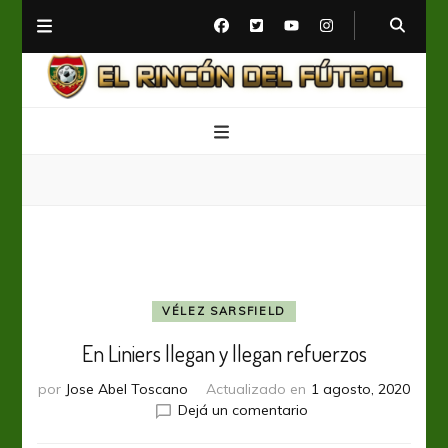
El Rincón del Fútbol
Diario digital de Fútbol
VÉLEZ SARSFIELD
En Liniers llegan y llegan refuerzos
por
Jose Abel Toscano
Actualizado en
1 agosto, 2020
en
Dejá un comentario
En