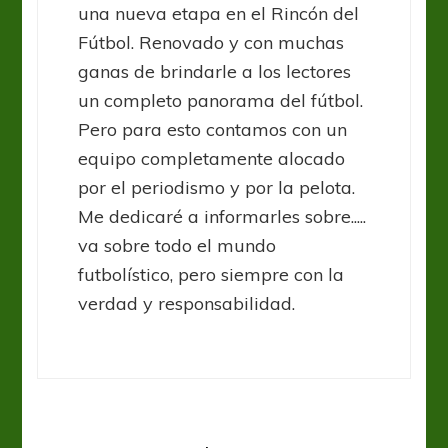
una nueva etapa en el Rincón del
Fútbol. Renovado y con muchas
ganas de brindarle a los lectores
un completo panorama del fútbol.
Pero para esto contamos con un
equipo completamente alocado
por el periodismo y por la pelota.
Me dedicaré a informarles sobre.....
va sobre todo el mundo
futbolístico, pero siempre con la
verdad y responsabilidad.
Entrevistas
Fútbol Femenino
Primera C Fem
Vélez
Liga Profesional
Vélez Sarsfield
“Va a ser un partido entretenido y
Sarsfield