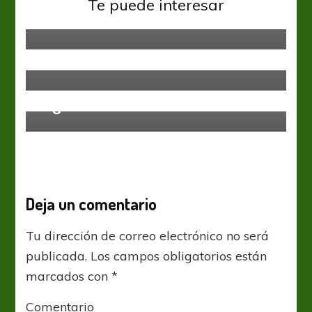
Te puede interesar
Pisani: “Estoy muy contenta de
bueno”
representar a Vélez en la Primera
C”
Copa Argentina
Primera D
Vélez Sarsfield
Vélez ya tiene rival en la Copa
Argentina 2019
Deja un comentario
Tu dirección de correo electrónico no será
publicada.
Los campos obligatorios están
marcados con
*
Comentario