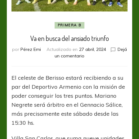
PRIMERA B
Va en busca del ansiado triunfo
por
Pérez Emi
Actualizado en
27 abril, 2024
Dejá
en
un comentario
Va
en
busca
El celeste de Berisso estará recibiendo a su
del
par del Deportivo Armenio con la misión de
ansiado
triunfo
poder conseguir los tres puntos. Mariano
Negrete será árbitro en el Gennacio Sálice,
más precisamente este sábado desde las
15:30 hs.
Villa San Carlos, que suma nueve unidades,