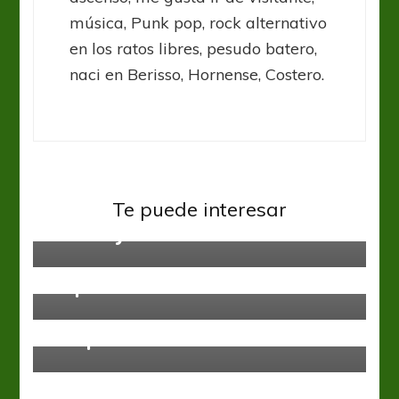
música, Punk pop, rock alternativo
en los ratos libres, pesudo batero,
naci en Berisso, Hornense, Costero.
Ascenso
Primera B
Te puede interesar
Atlanta ya tiene nuevo DT
Primera B
Empataron en Berisso
Primera B
Otra catarata de goles en Villa
Crespo