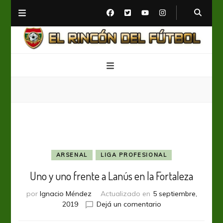
El Rincón del Fútbol
Diario digital de Fútbol
ARSENAL
LIGA PROFESIONAL
Uno y uno frente a Lanús en la Fortaleza
por
Ignacio Méndez
Actualizado en
5 septiembre,
en
2019
Dejá un comentario
Uno