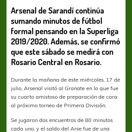
y
uno
Arsenal de Sarandí continúa
frente
sumando minutos de fútbol
a
Lanús
formal pensando en la Superliga
en
la
2019/2020. Además, se confirmó
Fortaleza
que este sábado se medirá con
Rosario Central en Rosario.
Durante la mañana de este miércoles, 17 de
julio, Arsenal visitó al Granate en lo que fue
su cuarto amistoso de preparación de cara
al próximo torneo de Primera División.
Se jugaron dos encuentros de 80 minutos
cada uno, y el saldo del Arse fue de una