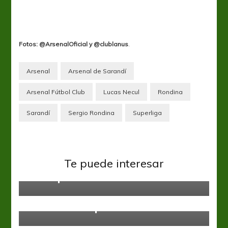
Fotos: @ArsenalOficial y @clublanus
.
Arsenal
Arsenal de Sarandí
Arsenal Fútbol Club
Lucas Necul
Rondina
Sarandí
Sergio Rondina
Superliga
Defensa y Justicia
Liga Profesional
Te puede interesar
Por la primera victoria en casa
Boca Juniors
Liga Profesional
En la dulce espera
Liga Profesional
San Lorenzo
“He decidido ser candidato a