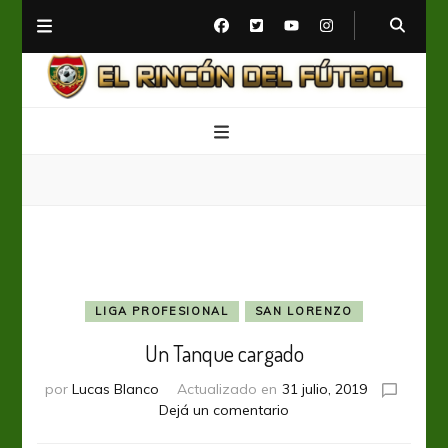
El Rincón del Fútbol
Diario digital de Fútbol
LIGA PROFESIONAL
SAN LORENZO
Un Tanque cargado
por
Lucas Blanco
Actualizado en
31 julio, 2019
en
Dejá un comentario
Un