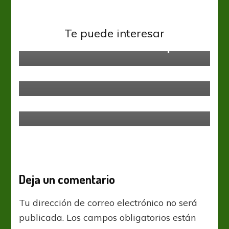
Sin categoría
Sin categoría
Te puede interesar
FA Cup: Rochdale sorprendió a
Una batalla sin cuartel en la punta
Tottenham; Los Red Devils
domaron al Huddersfield
Sin categoría
Lista preliminar y cierre de
amistosos
Deja un comentario
Tu dirección de correo electrónico no será
publicada.
Los campos obligatorios están