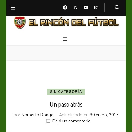
El Rincón del Fútbol
Diario digital de Fútbol
SIN CATEGORÍA
Un paso atrás
por
Norberto Dongo
Actualizado en
30 enero, 2017
en
Dejá un comentario
Un