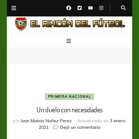
El Rincón del Fútbol
Diario digital de Fútbol
PRIMERA NACIONAL
Un duelo con necesidades
por
Ivan Matias Nuñez Perez
Actualizado en
3 enero,
en
2021
Dejá un comentario
Un