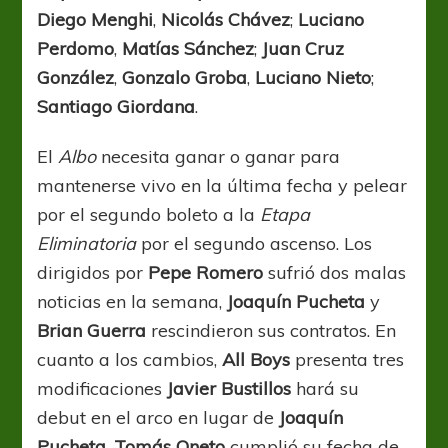
Diego Menghi
,
Nicolás Chávez
;
Luciano
Perdomo
,
Matías Sánchez
;
Juan Cruz
González
,
Gonzalo Groba
,
Luciano Nieto
;
Santiago Giordana
.
El
Albo
necesita ganar o ganar para
mantenerse vivo en la última fecha y pelear
por el segundo boleto a la
Etapa
Eliminatoria
por el segundo ascenso. Los
dirigidos por
Pepe Romero
sufrió dos malas
noticias en la semana,
Joaquín Pucheta
y
Brian Guerra
rescindieron sus contratos. En
cuanto a los cambios,
All Boys
presenta tres
modificaciones
Javier Bustillos
hará su
debut en el arco en lugar de
Joaquín
Pucheta
,
Tomás Oneto
cumplió su fecha de