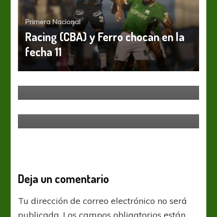
Primera Nacional
Racing (CBA) y Ferro chocan en la
fecha 11
Primera Nacional
Primera Nacional – Resultados y
Tablas. Fecha #19
Primera Nacional
Gimnasia y Quilmes, sin emociones
en Mendoza
Deja un comentario
Tu dirección de correo electrónico no será
publicada.
Los campos obligatorios están