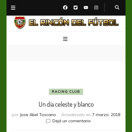
El Rincón del Fútbol
Diario digital de Fútbol
RACING CLUB
Un día celeste y blanco
por
Jose Abel Toscano
Actualizado en
7 marzo, 2018
en
Dejá un comentario
Un