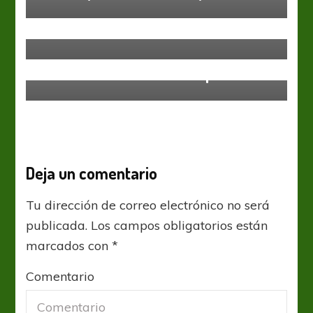
Los viejitos de Racing ilusionan a
los hinchas
Estudiantes LP
Racing Club
Por lo menos cortó la sequía
Deja un comentario
Tu dirección de correo electrónico no será
publicada.
Los campos obligatorios están
marcados con
*
Comentario