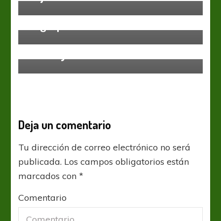
UEL: Conocé el fixture de la fase
de grupos (I)
UEFA Champions League
UEFA Europa League
Madrid y Bakú, allá van
Deja un comentario
Tu dirección de correo electrónico no será
publicada.
Los campos obligatorios están
marcados con
*
Comentario