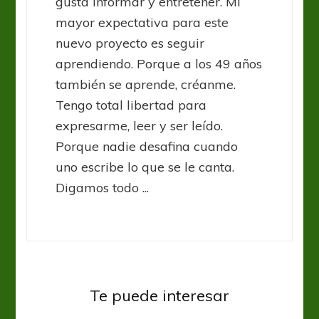
gusta informar y entretener. Mi
mayor expectativa para este
nuevo proyecto es seguir
aprendiendo. Porque a los 49 años
también se aprende, créanme.
Tengo total libertad para
expresarme, leer y ser leído.
Porque nadie desafina cuando
uno escribe lo que se le canta.
Digamos todo ...
UEFA Europa League
UEL: Arsenal sigue con la pólvora
Te puede interesar
mojada
UEFA Europa League