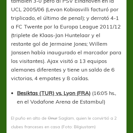
también 3-0 pero al PSV Eindhoven en la
UCL 2005/06 (Levan Kobiasvilli facturó por
triplicado, el último de penal); y derrotó 4-1
a FC Twente por la Europa League 2011/12
(triplete de Klaas-Jan Huntelaar y el
restante gol de Jermaine Jones; Willem
Janssen había inaugurado el marcador para
los visitantes). Ajax visitó a 13 equipos
alemanes diferentes y tiene un saldo de 6
victorias, 4 empates y 8 caídas.
Besiktas (TUR) vs. Lyon (FRA)
(16:05 hs.,
en el Vodafone Arena de Estambul)
El puño en alto de
Onur
Saglam, quien le convirtió a 2
clubes franceses en casa (Foto: Bilgiustam)