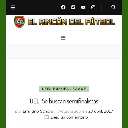
El Rincón del Fútbol
Diario digital de Fútbol
UEFA EUROPA LEAGUE
UEL: Se buscan semifinalistas
por
Emiliano Schiavi
Actualizado en
20 abril, 2017
en
Dejá un comentario
UEL: