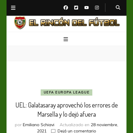
El Rincón del Fútbol
Diario digital de Fútbol
UEFA EUROPA LEAGUE
UEL: Galatasaray aprovechó los errores de
Marsella y lo dejó afuera
por
Emiliano Schiavi
Actualizado en
28 noviembre,
en
2021
Dejá un comentario