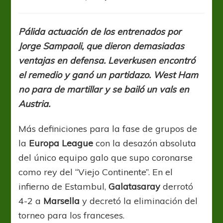
UEL:
Galatasaray
aprovechó
Pálida actuación de los entrenados por
los
Jorge Sampaoli, que dieron demasiadas
errores
de
ventajas en defensa. Leverkusen encontró
Marsella
el remedio y ganó un partidazo. West Ham
y
no para de martillar y se bailó un vals en
lo
dejó
Austria.
afuera
Más definiciones para la fase de grupos de
la
Europa League
con la desazón absoluta
del único equipo galo que supo coronarse
como rey del “Viejo Continente”. En el
infierno de Estambul,
Galatasaray
derrotó
4-2 a
Marsella
y decretó la eliminación del
torneo para los franceses.