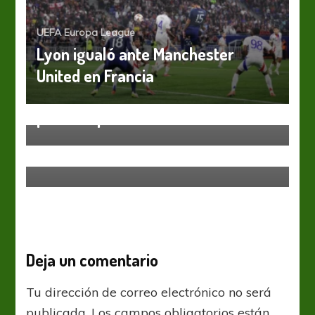
UEFA Europa League
Lyon igualó ante Manchester
United en Francia
Torneos Internacionales
UEFA Europa League
UEL: Teutones y neerlandeses
pican en punta
UEFA Europa League
Salzburgo, el sorprendente
semifinalista
Deja un comentario
Tu dirección de correo electrónico no será
publicada.
Los campos obligatorios están