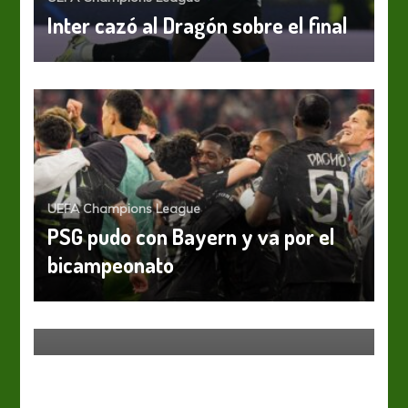
Inter cazó al Dragón sobre el final
UEFA Champions League
PSG pudo con Bayern y va por el
UEFA Champions League
UCL: Liverpool terminó con el
bicampeonato
“sueño amarillo” y dio el salto a la
final