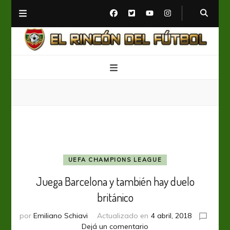
El Rincón del Fútbol
Diario digital de Fútbol
UEFA CHAMPIONS LEAGUE
Juega Barcelona y también hay duelo
británico
por
Emiliano Schiavi
Actualizado en
4 abril, 2018
en
Dejá un comentario