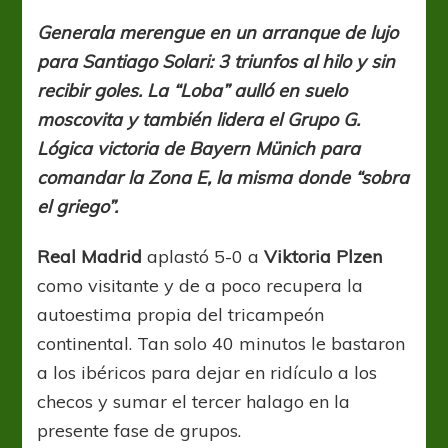
Festival
de
Generala merengue en un arranque de lujo
Real
para Santiago Solari: 3 triunfos al hilo y sin
Madrid
en
recibir goles. La “Loba” aulló en suelo
Plzen
moscovita y también lidera el Grupo G.
Lógica victoria de Bayern Münich para
comandar la Zona E, la misma donde “sobra
el griego”.
Real Madrid
aplastó 5-0 a
Viktoria Plzen
como visitante y de a poco recupera la
autoestima propia del tricampeón
continental. Tan solo 40 minutos le bastaron
a los ibéricos para dejar en ridículo a los
checos y sumar el tercer halago en la
presente fase de grupos.