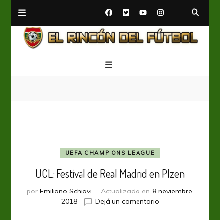
El Rincón del Fútbol
Diario digital de Fútbol
UEFA CHAMPIONS LEAGUE
UCL: Festival de Real Madrid en Plzen
por
Emiliano Schiavi
Actualizado en
8 noviembre,
en
2018
Dejá un comentario
UCL: