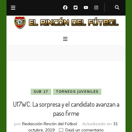
El Rincón del Fútbol
Diario digital de Fútbol
SUB 17
TORNEOS JUVENILES
U17WC: La sorpresa y el candidato avanzan a
paso firme
por
Redacción Rincón del Fútbol
Actualizado en
31
en
octubre, 2019
Dejá un comentario