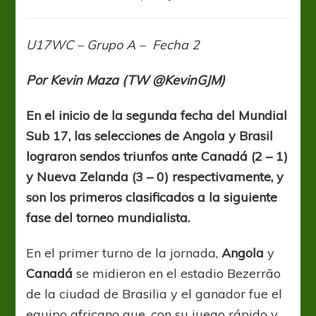
U17WC:
La
sorpresa
U17WC – Grupo A – Fecha 2
y
el
Por Kevin Maza (TW
@KevinGJM)
candidato
avanzan
a
En el inicio de la segunda fecha del Mundial
paso
Sub 17, las selecciones de Angola y Brasil
firme
lograron sendos triunfos ante Canadá (2 – 1)
y Nueva Zelanda (3 – 0) respectivamente, y
son los primeros clasificados a la siguiente
fase del torneo mundialista.
En el primer turno de la jornada,
Angola
y
Canadá
se midieron en el estadio Bezerrāo
de la ciudad de Brasilia y el ganador fue el
equipo africano que, con su juego rápido y