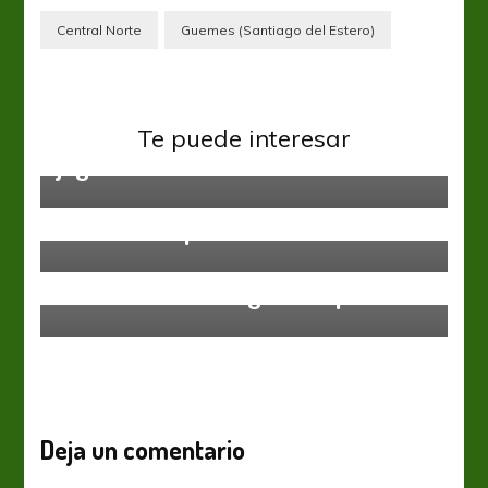
Central Norte
Guemes (Santiago del Estero)
Federal A
Sin tiempo para descansar, salen a
Te puede interesar
jugar la tercera fecha
Federal A
¿Habrá campeón?
Federal A
Granate vs Aurinegro – Capítulo I
Deja un comentario