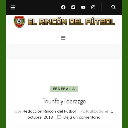
El Rincón del Fútbol
Diario digital de Fútbol
FEDERAL A
Triunfo y liderazgo
por
Redacción Rincón del Fútbol
Actualizado en
1
en
octubre, 2019
Dejá un comentario
Triunfo