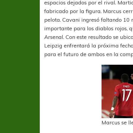
espacios dejados por el rival. Mart
fabricado por la figura. Marcus cer
pelota. Cavani ingresó faltando 10 
importante para los diablos rojos, 
Arsenal. Con este resultado se ubic
Leipzig enfrentará la próxima fech
para el futuro de ambos en la comp
FÚTBOL FEMENINO
FÚTBOL 
REGIONAL AMATEUR
REGIONAL
Marcus se lle
Ajustada caída de Verónica en Alejandro
Verónica jugará ante 
Korn
Fed