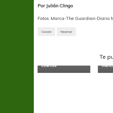
Por Julián Clingo
Fotos: Marca-The Guardian-Diario
Cavani
Neymar
UEFA Champions League
UCL: Borussia
UEFA 
Dortmund jugó al
Te p
póker y sacó pasaje a
UCL: 
cuartos
manc