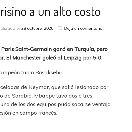
risino a un alto costo
en
ualizado en
28 octubre, 2020
Dejá un comentario
UCL:
Triunfo
parisino
l Paris Saint-Germain ganó en Turquía, pero
a
ar. El Manchester goleó al Leipzig por 5-0.
un
alto
costo
 campeón turco Basaksehir.
nceladas de Neymar, que salió lesionado por
zo de Sarabia. Mbappe tuvo dos o tres
uno de los dos equipos pudo sacarse ventaja.
esión en campo francés.