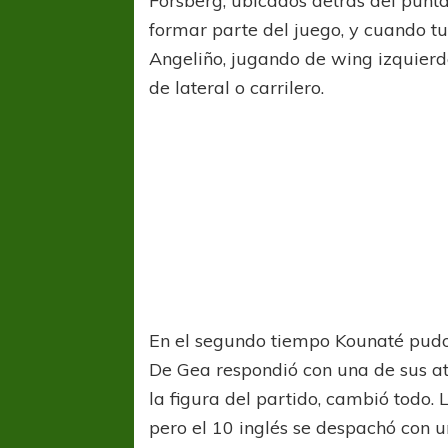
Forsberg, ubicados detrás del punta 
formar parte del juego, y cuando tuv
Angeliño, jugando de wing izquierd
de lateral o carrilero.
COPA SUDAMER
Sur De
COPA SUDAMERICANA
TIGRE
A pesar de la derrota Tigre avanzó a
Octavos de Final
En el segundo tiempo Kounaté pudo
De Gea respondió con una de sus at
la figura del partido, cambió todo.
pero el 10 inglés se despachó con 