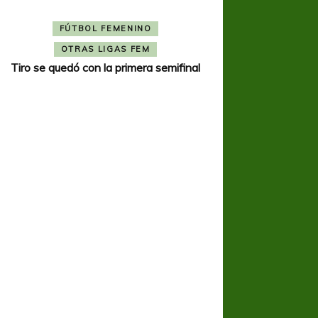
FÚTBOL FEMENINO
OTRAS LIGAS FEM
Tiro se quedó con la primera semifinal
FÚTBOL 
OTRAS L
Tiro Federal sacó el 
del Torne