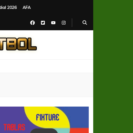
ial 2026
AFA