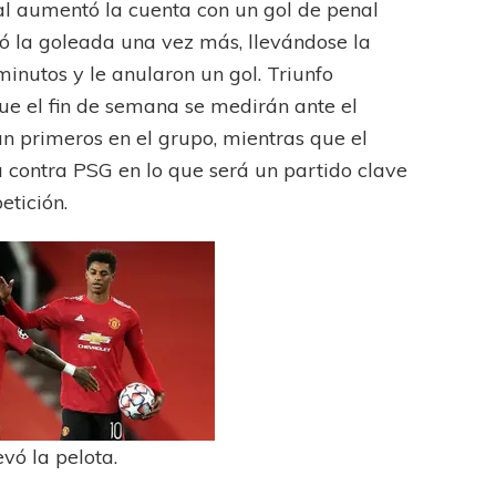
ial aumentó la cuenta con un gol de penal
ró la goleada una vez más, llevándose la
FÚTBOL FEMENINO
minutos y le anularon un gol. Triunfo
LIGA DE LA COSTA
que el fin de semana se medirán ante el
Las campeonas festejaron ante su gente
an primeros en el grupo, mientras que el
a contra PSG en lo que será un partido clave
etición.
FEMENINO
 AMATEUR
vó la pelota.
Estrella del Sur en el
eral