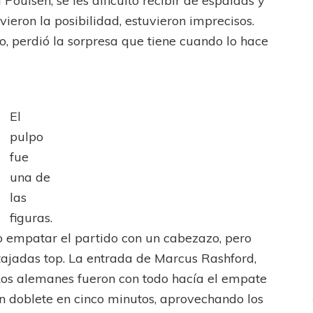
Poulsen, se les dificultó recibir de espaldas y
ieron la posibilidad, estuvieron imprecisos.
o, perdió la sorpresa que tiene cuando lo hace
El
pulpo
ICANA
LANÚS
UEFA CHAMPIONS LEAGUE
fue
fendido
PSG celebró el bicampeonato
una de
las
figuras.
 empatar el partido con un cabezazo, pero
ajadas top. La entrada de Marcus Rashford,
 Los alemanes fueron con todo hacía el empate
un doblete en cinco minutos, aprovechando los