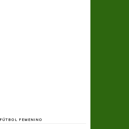
COPA SUDAMER
Noche inolvida
FÚTBOL FEMENINO