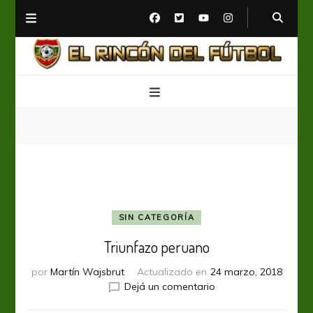
El Rincón del Fútbol
Diario digital de Fútbol
SIN CATEGORÍA
Triunfazo peruano
por
Martín Wajsbrut
Actualizado en
24 marzo, 2018
en
Dejá un comentario
Triunfazo