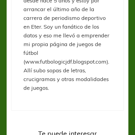
desde hace 5 años y estoy por
arrancar el último año de la
carrera de periodismo deportivo
en Eter. Soy un fanático de los
datos y eso me llevó a emprender
mi propia página de juegos de
fútbol
(www.futbologicjdf.blogspot.com).
Allí subo sopas de letras,
crucigramas y otras modalidades
de juegos.
Sin categoría
Alemania tiene sus nombres y
Te puede interesar