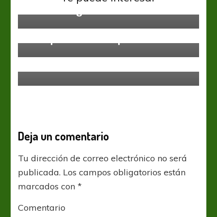
Sané es el gran ausente
Sin categoría
Lo esperan al “Pampa”
Sin categoría
A hundir al Pirata
Deja un comentario
Tu dirección de correo electrónico no será
publicada.
Los campos obligatorios están
marcados con
*
Comentario