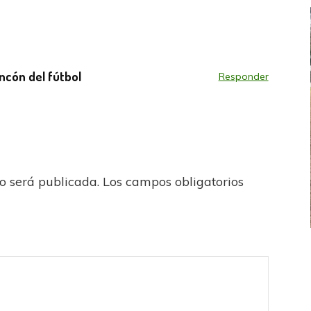
incón del fútbol
Responder
no será publicada.
Los campos obligatorios
FEMENINO
FÚTBOL FEMENINO
 AMATEUR
LIGA DE LA COSTA
Estrella del Sur en el
Las campeonas festejaron ante su gente
eral