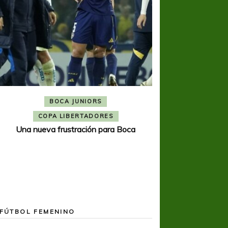
BOCA JUNIORS
COPA SUDAMER
Noche inolvida
COPA LIBERTADORES
Una nueva frustración para Boca
FÚTBOL FEMENINO