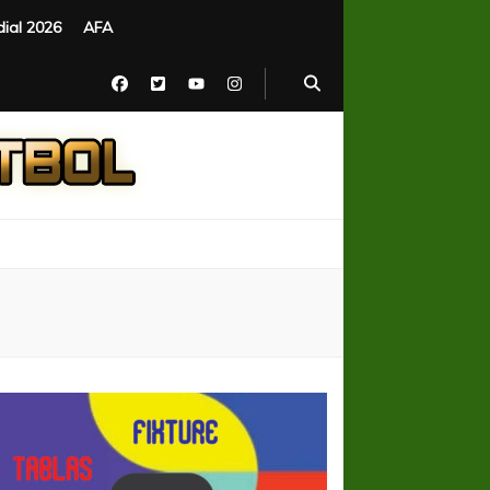
ial 2026
AFA