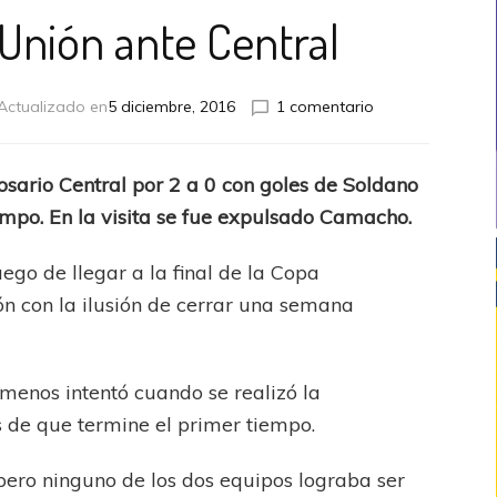
 Unión ante Central
en
Actualizado en
5 diciembre, 2016
1 comentario
Triunfazo
de
Unión
sario Central por 2 a 0 con goles de Soldano
ante
mpo. En la visita se fue expulsado Camacho.
Central
go de llegar a la final de la Copa
ión con la ilusión de cerrar una semana
 menos intentó cuando se realizó la
 de que termine el primer tiempo.
ero ninguno de los dos equipos lograba ser