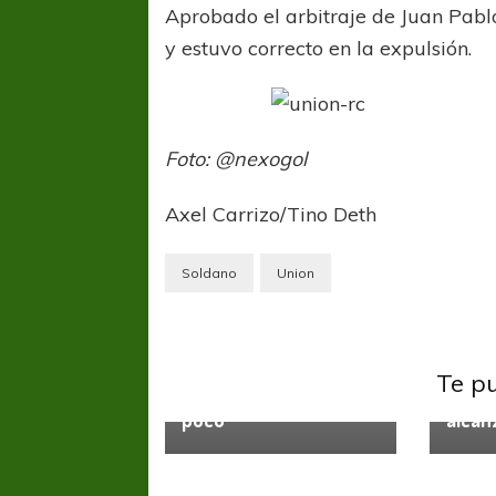
Aprobado el arbitraje de Juan Pabl
y estuvo correcto en la expulsión.
Foto: @nexogol
Axel Carrizo/Tino Deth
COPA SUDAMER
Sur De
Soldano
Union
COPA SUDAMERICANA
TIGRE
A pesar de la derrota Tigre avanzó a
Octavos de Final
Independiente
Unión
Banfie
Te p
Empate con gusto a
El Ta
poco
alcan