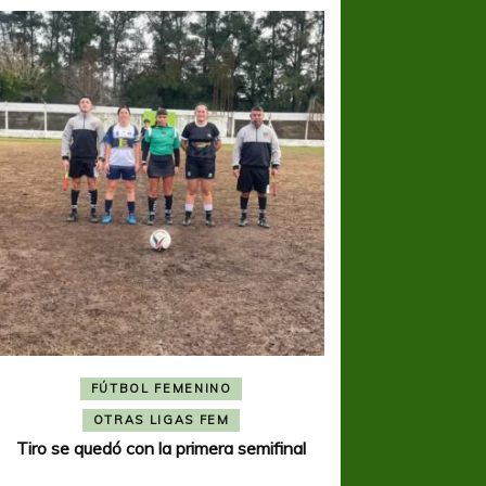
FÚTBOL FEMENINO
FÚTBOL 
OTRAS LIGAS FEM
OTRAS L
Tiro se quedó con la primera semifinal
Tiro Federal sacó el 
del Torne