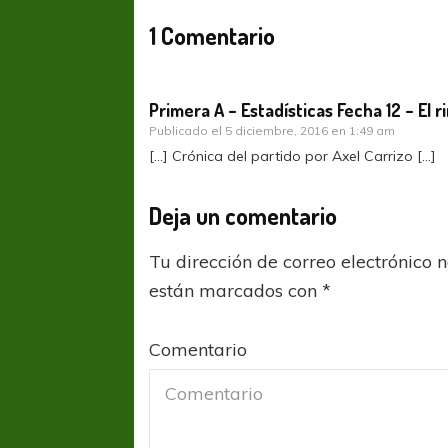
1 Comentario
Primera A – Estadísticas Fecha 12 – El r
Publicado el
5 diciembre, 2016 en 1:49 am
[…] Crónica del partido por Axel Carrizo […]
Deja un comentario
Tu dirección de correo electrónico 
están marcados con
*
Comentario
FÚTBOL FEMENINO
FÚTBOL 
REGIONAL AMATEUR
REGIONAL
Ajustada caída de Verónica en Alejandro
Verónica jugará ante 
Korn
Fed