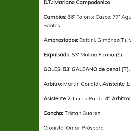
D.T.: Mariano Campodónico
Cambios:
66’ Falon x Casco, 77’ Ag
Santos.
Amonestados:
Bettini, Giménez(T), 
Expulsado:
83’ Molina Fariña (S)
COPA SUDAMER
Sur De
GOLES: 53’ GALEANO de penal (T),
COPA SUDAMERICANA
TIGRE
Arbitro:
Martin Gonaldi,
Asistente 1:
A pesar de la derrota Tigre avanzó a
Octavos de Final
Asistente 2:
Lucas Pardo
4° Arbitro:
Cancha:
Tristán Suárez
Cronista: Omar Próspero