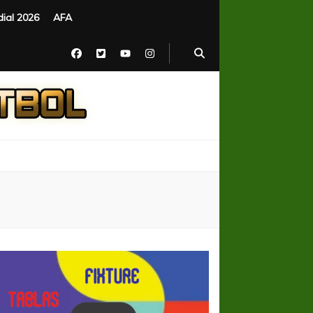
ial 2026
AFA