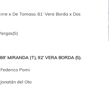
uirre x De Tomaso, 81’ Vera Borda x Dos
Vargas(S)
ICANA
LANÚS
UEFA CHAMPIONS LEAGUE
fendido
PSG celebró el bicampeonato
 89’ MIRANDA (T), 92’ VERA BORDA (S).
Federico Pomi
Jonatán del Oto