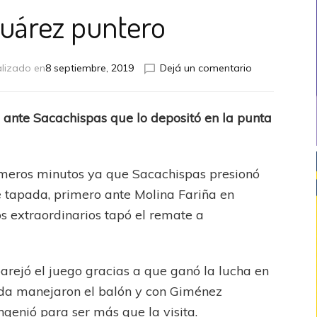
Suárez puntero
en
lizado en
8 septiembre, 2019
Dejá un comentario
Tristán
Suárez
puntero
al ante Sacachispas que lo depositó en la punta
rimeros minutos ya que Sacachispas presionó
e tapada, primero ante Molina Fariña en
os extraordinarios tapó el remate a
arejó el juego gracias a que ganó la lucha en
da manejaron el balón y con Giménez
ngenió para ser más que la visita.