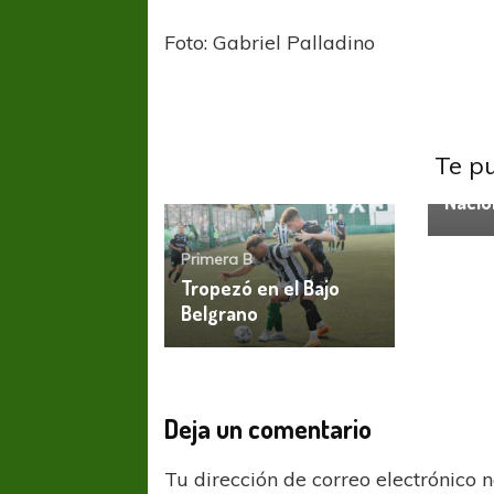
Foto: Gabriel Palladino
Primer
Te p
All Bo
Nacio
Primera B
Tropezó en el Bajo
Belgrano
FÚTBOL FEMENINO
FÚTBOL 
Deja un comentario
REGIONAL AMATEUR
REGIONAL
Ajustada caída de Verónica en Alejandro
Verónica jugará ante 
Tu dirección de correo electrónico 
Korn
Fed