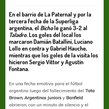
Tres
puntos
de
En el barrio de La Paternal y por la
oro
tercera fecha de la Superliga
para
argentina, el
Bicho
le ganó 3-2 al
la
permanencia
Taladro
. Los goles del local los
marcaron Damián Batallini, Luciano
Lollo en contra y Gabriel Hauche,
mientras que los goles de la visita los
hicieron Sergio Vittor y Agustín
Fontana.
En una fecha emotiva para el fútbol
argentino luego del fallecimiento del
Tata
Brown
,
Argentinos Juniors
y
Banfield
abrieron, con un minuto de silencio y el