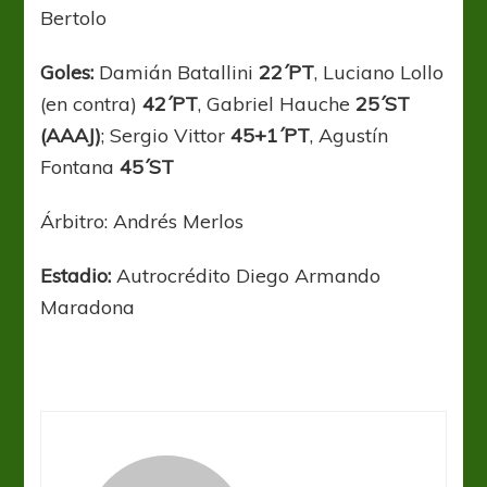
Bertolo
Goles:
Damián Batallini
22´PT
, Luciano Lollo
(en contra)
42´PT
, Gabriel Hauche
25´ST
(AAAJ)
; Sergio Vittor
45+1´PT
, Agustín
Fontana
45´ST
Árbitro: Andrés Merlos
Estadio:
Autrocrédito Diego Armando
Maradona