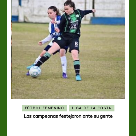
R
FÚTBOL FEMENINO
LIGA DE LA COSTA
eral
Las campeonas festejaron ante su gente
A