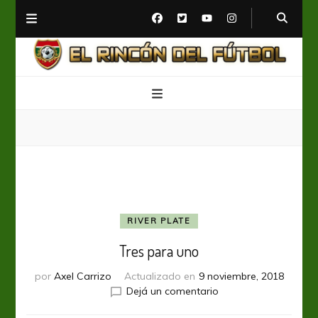
El Rincón del Fútbol
Diario digital de Fútbol
RIVER PLATE
Tres para uno
por
Axel Carrizo
Actualizado en
9 noviembre, 2018
en
Dejá un comentario
Tres