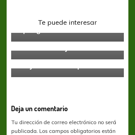
River Plate
Los convocados para iniciar la
Te puede interesar
Superliga
River Plate
Taladro, Canalla y Tomba
River Plate
Días y horarios de Copa
Deja un comentario
Tu dirección de correo electrónico no será
publicada.
Los campos obligatorios están