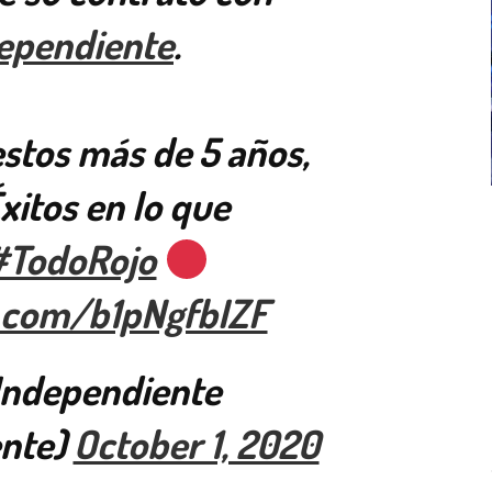
ependiente
.
estos más de 5 años,
Éxitos en lo que
ICANA
LANÚS
UEFA CHAMPIONS LEAGUE
#TodoRojo
fendido
PSG celebró el bicampeonato
r.com/b1pNgfbIZF
 Independiente
nte)
October 1, 2020