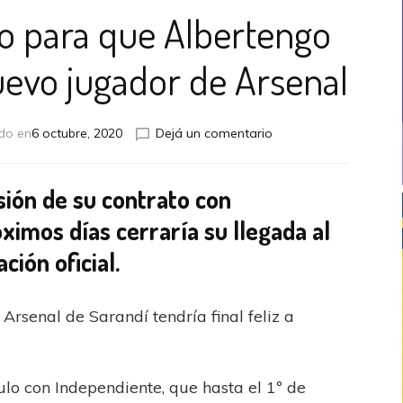
 para que Albertengo
uevo jugador de Arsenal
en
do en
6 octubre, 2020
Dejá un comentario
Todo
encaminado
para
isión de su contrato con
que
ximos días cerraría su llegada al
Albertengo
se
ción oficial.
convierta
en
nuevo
Arsenal de Sarandí tendría final feliz a
jugador
de
Arsenal
culo con Independiente, que hasta el 1º de