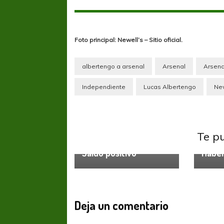
Foto principal: Newell’s – Sitio oficial.
albertengo a arsenal
Arsenal
Arsena
Independiente
Lucas Albertengo
Ne
Liga P
Te p
Liga Profesional
Newells
Loren
Saldo positivo
Habe
FÚTBOL FEMENINO
FÚTBOL 
REGIONAL AMATEUR
LIGA DE 
Deja un comentario
Verónica jugará ante Estrella del Sur en el
Las campeonas feste
Federal