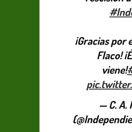
#Ind
¡Gracias por 
Flaco! ¡
COPA SUDAMER
viene!
Sur De
pic.twitte
COPA SUDAMERICANA
TIGRE
A pesar de la derrota Tigre avanzó a
Octavos de Final
— C. A.
(@Independie