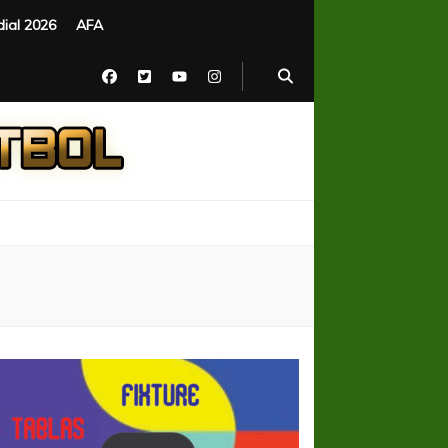
ial 2026
AFA