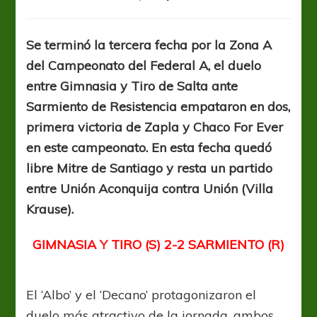
Todo
el
resumen
Se terminó la tercera fecha por la Zona A
completo
del Campeonato del Federal A, el duelo
de
la
entre Gimnasia y Tiro de Salta ante
tercera
Sarmiento de Resistencia empataron en dos,
fecha
primera victoria de Zapla y Chaco For Ever
en este campeonato. En esta fecha quedó
libre Mitre de Santiago y resta un partido
entre Unión Aconquija contra Unión (Villa
Krause).
GIMNASIA Y TIRO (S) 2-2 SARMIENTO (R)
El ‘Albo’ y el ‘Decano’ protagonizaron el
duelo más atractivo de la jornada, ambos