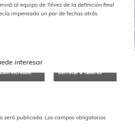
minó al equipo de Tévez de la definición final
recía impensado un par de fechas atrás.
uniors
Atlético Tucumán
Liga
ndiente
Liga
Profesional
Talleres
ional
El Decano contó con
ICANA
LANÚS
UEFA CHAMPIONS LEAGUE
uede interesar
campeón en una
Menéndez para
fendido
PSG celebró el bicampeonato
ción increíble
derrotar a Talleres
no será publicada.
Los campos obligatorios