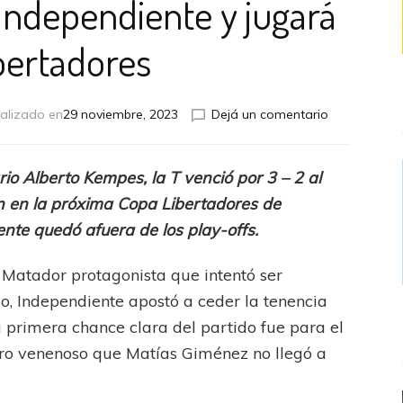
 Independiente y jugará
ibertadores
en
alizado en
29 noviembre, 2023
Dejá un comentario
Talleres
venció
a
io Alberto Kempes, la T venció por 3 – 2 al
Independien
ón en la próxima Copa Libertadores de
y
jugará
nte quedó afuera de los play-offs.
la
Libertadores
 Matador protagonista que intentó ser
o, Independiente apostó a ceder la tenencia
La primera chance clara del partido fue para el
ntro venenoso que Matías Giménez no llegó a