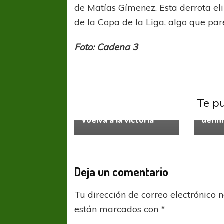
de Matías Gímenez. Esta derrota eli
de la Copa de la Liga, algo que pa
Foto: Cadena 3
Boca J
Independiente
Liga
Indepe
Profesional
Vélez Sarsfield
Profes
La lluvia no impidió
COPA SUDAMER
Te p
que Independiente
Boca 
Sur De
vuelva a la victoria
defini
COPA SUDAMERICANA
TIGRE
A pesar de la derrota Tigre avanzó a
Octavos de Final
Deja un comentario
Tu dirección de correo electrónico 
están marcados con
*