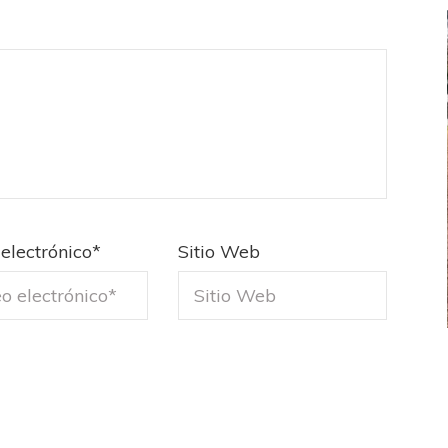
electrónico
*
Sitio Web
FEMENINO
FÚTBOL FEMENINO
LA COSTA
OTRAS LIGAS FEM
jaron ante su gente
Tiro se quedó con la primera semifinal