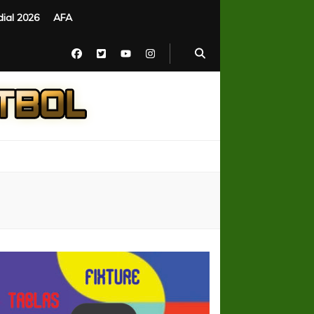
ial 2026
AFA