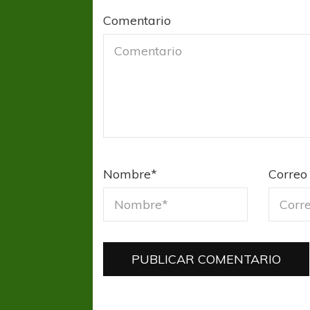
Comentario
Nombre
*
Correo 
FÚTBOL FEMENINO
FÚTBOL 
REGIONAL AMATEUR
LIGA DE 
Verónica jugará ante Estrella del Sur en el
Las campeonas feste
Federal