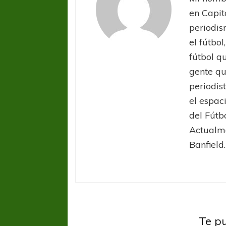
en Capit
periodis
el fútbol
fútbol q
gente que
periodis
el espac
del Fútb
Actualm
Banfield.
FÚTBOL FEMENINO
FÚTBOL 
REGIONAL AMATEUR
REGIONAL
Ajustada caída de Verónica en Alejandro
Verónica jugará ante 
Banfie
Te p
Korn
Fed
Liga Profesional
San