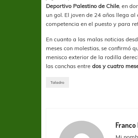
Deportivo Palestino de Chile
, en do
un gol. El joven de 24 años llega a
competencia en el puesto y para ref
En cuanto a las malas noticias des
meses con molestias, se confirmó 
menisco exterior de la rodilla dere
COPA SUDAMER
las canchas entre
dos y cuatro mes
Sur De
Taladro
COPA SUDAMERICANA
TIGRE
A pesar de la derrota Tigre avanzó a
Octavos de Final
Franco 
Mi nombr