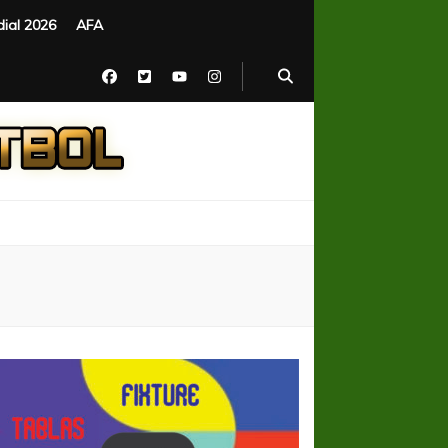
ial 2026
AFA