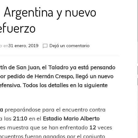
a Argentina y nuevo
efuerzo
en
o en
31 enero, 2019
Dejá un comentario
Talleres,
Copa
Argentina
ín de San Juan, el Taladro ya está pensando
y
or pedido de Hernán Crespo, llegó un nuevo
nuevo
refuerzo
fensiva. Todos los detalles en la siguiente
ba
preparándose para el encuentro contra
a las
21:10
en el
Estadio Mario Alberto
clubes muestra que se han enfrentado
12
veces
encuentros fueron ganados por el conjunto