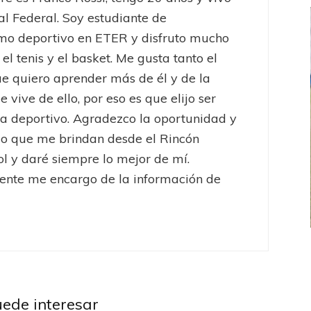
al Federal. Soy estudiante de
mo deportivo en ETER y disfruto mucho
, el tenis y el basket. Me gusta tanto el
ue quiero aprender más de él y de la
 vive de ello, por eso es que elijo ser
ta deportivo. Agradezco la oportunidad y
io que me brindan desde el Rincón
ol y daré siempre lo mejor de mí.
ente me encargo de la información de
FEMENINO
FÚTBOL FEMENINO
 AMATEUR
LIGA DE LA COSTA
Barracas Central
Liga
Estrella del Sur en el
Las campeonas festejaron ante su gente
ld
Unión
Profesional
Vélez Sarsfield
uede interesar
eral