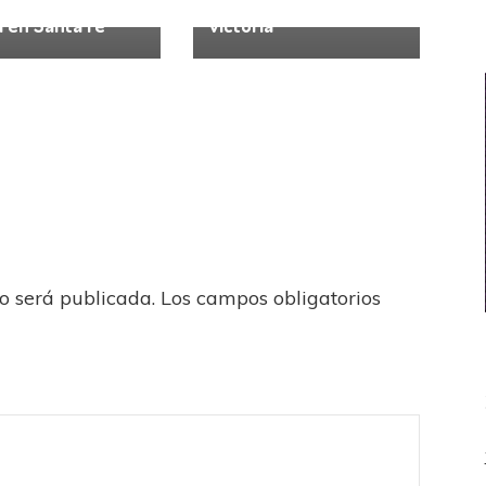
esa de buen
Vélez volvió a la
l en Santa Fe
victoria
no será publicada.
Los campos obligatorios