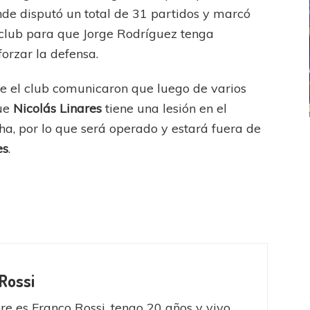
nde disputó un total de 31 partidos y marcó
l club para que Jorge Rodríguez tenga
orzar la defensa.
de el club comunicaron que luego de varios
que
Nicolás Linares
tiene una lesión en el
cha, por lo que será operado y estará fuera de
ICANA
LANÚS
UEFA CHAMPIONS LEAGUE
es
.
fendido
PSG celebró el bicampeonato
Rossi
e es Franco Rossi, tengo 20 años y vivo