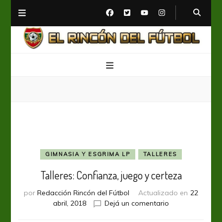
El Rincón del Fútbol
Diario digital de Fútbol
GIMNASIA Y ESGRIMA LP
TALLERES
Talleres: Confianza, juego y certeza
por
Redacción Rincón del Fútbol
Actualizado en
22
en
abril, 2018
Dejá un comentario
Talleres: