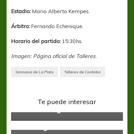
Estadio:
Mario Alberto Kempes.
Árbitro:
Fernando Echenique.
Horario del partido:
15:30hs.
Imagen: Página oficial de Talleres.
Gimnasia de La Plata
Talleres de Cordoba
Atlético Tucumán
Gimnasia y Esgrima LP
Liga
Profesional
Te puede interesar
El Lobo no cargó su cruz
Defensa y Justicia
Gimnasia y Esgrima LP
Lluvia de goles