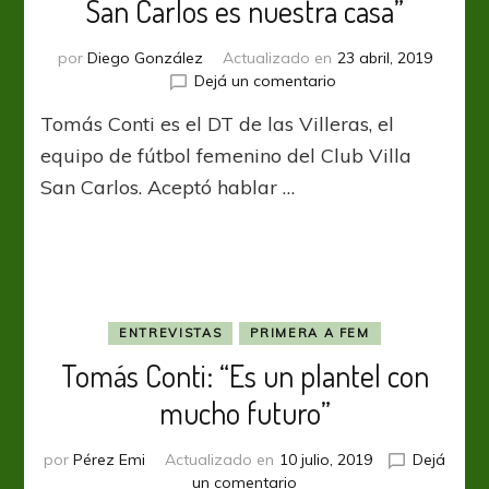
San Carlos es nuestra casa”
por
Diego González
Actualizado en
23 abril, 2019
en
Dejá un comentario
Tomás
Tomás Conti es el DT de las Villeras, el
Conti:
“Para
equipo de fútbol femenino del Club Villa
nosotros,
San Carlos. Aceptó hablar …
Villa
San
Carlos
es
nuestra
casa”
ENTREVISTAS
PRIMERA A FEM
Tomás Conti: “Es un plantel con
mucho futuro”
por
Pérez Emi
Actualizado en
10 julio, 2019
Dejá
en
un comentario