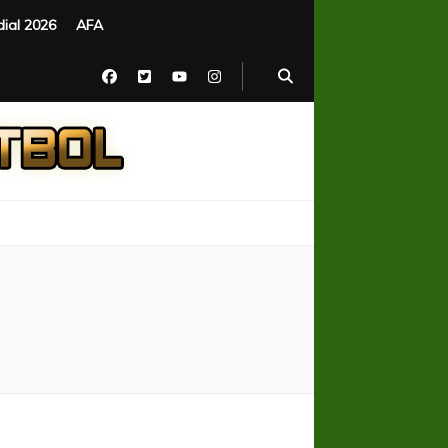
ial 2026
AFA