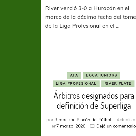
River
River venció 3-0 a Huracán en el
goleó
a
marco de la décima fecha del torn
Huracán
de la Liga Profesional en el …
en
el
Ducó
y
es
único
líder
AFA
BOCA JUNIORS
LIGA PROFESIONAL
RIVER PLATE
Árbitros designados para
definición de Superliga
por
Redacción Rincón del Fútbol
Actualiz
en
7 marzo, 2020
Dejá un comentario