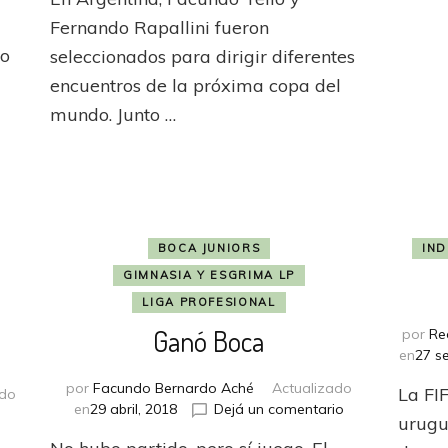
designa
capacitación
Fernando Rapallini fueron
adicional
eo
seleccionados para dirigir diferentes
a
encuentros de la próxima copa del
árbitros
de
mundo. Junto …
Qatar
BOCA JUNIORS
IND
GIMNASIA Y ESGRIMA LP
LIGA PROFESIONAL
Ganó Boca
por
Re
en
27 s
por
Facundo Bernardo Aché
Actualizado
La FIF
ado
en
en
29 abril, 2018
Dejá un comentario
en
urugu
Ganó
Árbitros