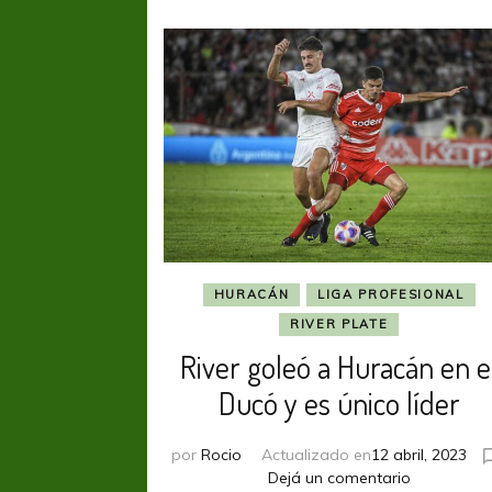
HURACÁN
LIGA PROFESIONAL
RIVER PLATE
River goleó a Huracán en e
Ducó y es único líder
por
Rocio
Actualizado en
12 abril, 2023
en
Dejá un comentario