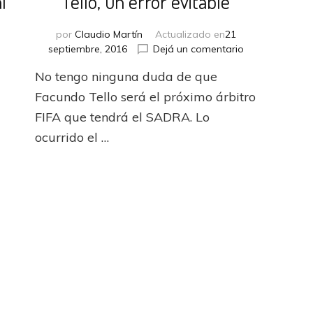
l”
Tello, un error evitable
por
Claudio Martín
Actualizado en
21
en
en
septiembre, 2016
Dejá un comentario
Lo
Tello,
n
No tengo ninguna duda de que
de
un
Diego,
error
Facundo Tello será el próximo árbitro
sin
evitable
FIFA que tendrá el SADRA. Lo
mucho
ocurrido el …
“Abal”