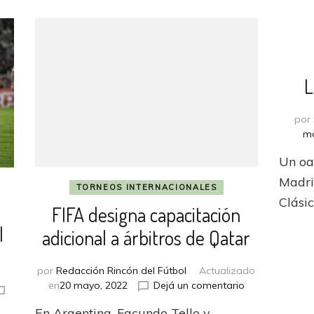
L
por
ma
Un oas
Madrid
TORNEOS INTERNACIONALES
Clási
FIFA designa capacitación
l
adicional a árbitros de Qatar
por
Redacción Rincón del Fútbol
Actualizado
en
en
20 mayo, 2022
Dejá un comentario
FIFA
En Argentina, Facundo Tello y