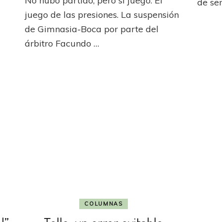
No hubo partido, pero sí juego. El
Boca
de se
designados
juego de las presiones. La suspensión
para
definición
de Gimnasia-Boca por parte del
de
árbitro Facundo …
Superliga
COLUMNAS