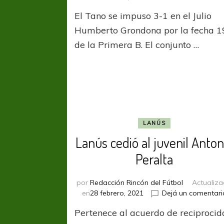
Sport
El Tano se impuso 3-1 en el Julio
Italia
golpe
Humberto Grondona por la fecha 1
en
de la Primera B. El conjunto …
Saran
y
profu
el
mal
mome
de
Arsen
LANÚS
Lanús cedió al juvenil Anton
Peralta
por
Redacción Rincón del Fútbol
Actualiz
en
28 febrero, 2021
Dejá un comentari
Pertenece al acuerdo de reciproci