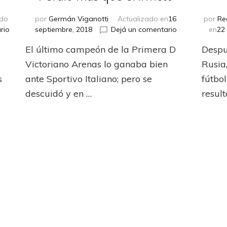
ado
por
Germán Viganotti
Actualizado en
16
por
Re
en
en
rio
septiembre, 2018
Dejá un comentario
en
22
Empuja
Perdió
El último campeón de la Primera D
Despu
desde
más
arriba
que
Victoriano Arenas lo ganaba bien
Rusia
el
s
ante Sportivo Italiano; pero se
fútbo
invicto
descuidó y en …
resul