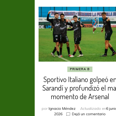
PRIMERA B
Sportivo Italiano golpeó e
Sarandí y profundizó el ma
momento de Arsenal
por
Ignacio Méndez
Actualizado en
6 juni
en
2026
Dejá un comentario