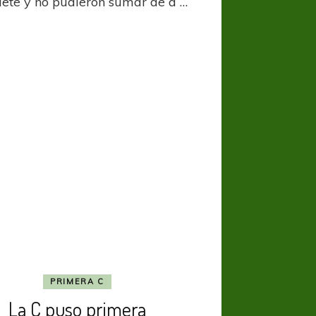
siete y no pudieron sumar de a …
PRIMERA C
La C puso primera