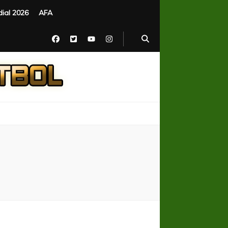
ial 2026
AFA