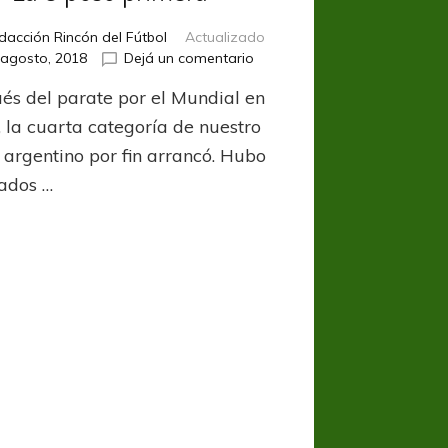
dacción Rincón del Fútbol
Actualizado
en
 agosto, 2018
Dejá un comentario
La
és del parate por el Mundial en
C
puso
, la cuarta categoría de nuestro
primera
l argentino por fin arrancó. Hubo
tados …