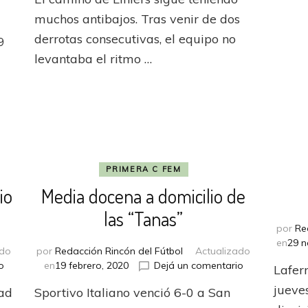
cortó
ivo
la
muchos antibajos. Tras venir de dos
no
racha
ó
derrotas consecutivas, el equipo no
9
negativa
levantaba el ritmo …
y
dí
volvió
a
ndizó
ganar
nto
al
PRIMERA C FEM
io
Media docena a domicilio de
las “Tanas”
por
Re
en
29 n
ado
por
Redacción Rincón del Fútbol
Actualizado
en
en
o
en
19 febrero, 2020
Dejá un comentario
Lafer
Lanús
Media
jueves
dad
Sportivo Italiano venció 6-0 a San
cedió
docena