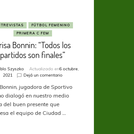
NTREVISTAS
FÚTBOL FEMENINO
PRIMERA C FEM
risa Bonnin: “Todos los
partidos son finales”
blo Szyszko
Actualizado en
6 octubre,
en
2021
Dejá un comentario
Brisa
 Bonnin, jugadora de Sportivo
Bonnin:
“Todos
ano dialogó en nuestro medio
los
a del buen presente que
partidos
iesa el equipo de Ciudad …
son
finales”