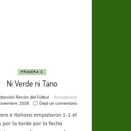
PRIMERA C
Ni Verde ni Tano
dacción Rincón del Fútbol
Actualizado
en
oviembre, 2018
Dejá un comentario
Ni
rere e Italiano empataron 1-1 el
Verde
ni
 por la tarde por la fecha
Tano