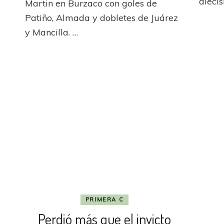
al
a
dieci
Martin en Burzaco con goles de
juvenil
domicilio
Patiño, Almada y dobletes de Juárez
Antonio
de
y Mancilla. …
Peralta
las
“Tanas”
PRIMERA C
Perdió más que el invicto