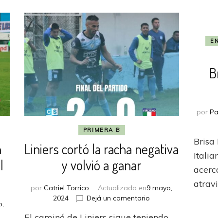
E
B
por
Pa
PRIMERA B
Brisa
n
Liniers cortó la racha negativa
Itali
l
y volvió a ganar
acerc
atrav
por
Catriel Torrico
Actualizado en
9 mayo,
en
2024
Dejá un comentario
o,
Liniers
El caminó de Liniers sigue teniendo