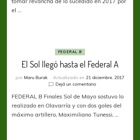
tomar revancha de lo sucedido en 2017 por
el …
FEDERAL B
El Sol llegó hasta el Federal A
por
Maru Burak
Actualizado en
21 diciembre, 2017
en
Dejá un comentario
El
FEDERAL B Finales Sol de Mayo sostuvo lo
Sol
llegó
realizado en Olavarría y con dos goles del
hasta
máximo artillero, Maximiliano Tunessi, …
el
Federal
A