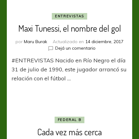
ENTREVISTAS
Maxi Tunessi, el nombre del gol
por
Maru Burak
Actualizado en
14 diciembre, 2017
en
Dejá un comentario
Maxi
#ENTREVISTAS Nacido en Río Negro el día
Tunessi,
el
31 de julio de 1990, este jugador arrancó su
nombre
relación con el fútbol …
del
gol
FEDERAL B
Cada vez más cerca