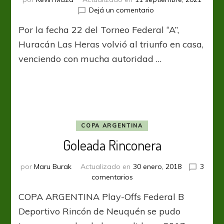
en
Dejá un comentario
al
El
2022
Por la fecha 22 del Torneo Federal “A”,
Globo
sopló
Huracán Las Heras volvió al triunfo en casa,
fuerte
venciendo con mucha autoridad …
en
Mendoza
COPA ARGENTINA
Goleada Rinconera
por
Maru Burak
Actualizado en
30 enero, 2018
3
en
comentarios
Goleada
COPA ARGENTINA Play-Offs Federal B
Rinconera
Deportivo Rincón de Neuquén se pudo