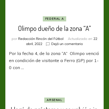
FEDERAL A
Olimpo dueño de la zona “A”
por
Redacción Rincón del Fútbol
Actualizado en
22
en
abril, 2022
Dejá un comentario
Olimpo
Por la fecha 4, de la zona “A” Olimpo venció
dueño
de
en condición de visitante a Ferro (GP) por 1-
la
0 con …
zona
“A”
ARSENAL