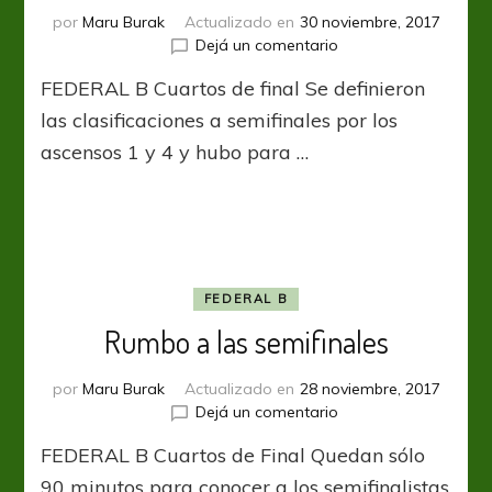
por
Maru Burak
Actualizado en
30 noviembre, 2017
en
Dejá un comentario
Cada
FEDERAL B Cuartos de final Se definieron
vez
más
las clasificaciones a semifinales por los
cerca
ascensos 1 y 4 y hubo para …
FEDERAL B
Rumbo a las semifinales
por
Maru Burak
Actualizado en
28 noviembre, 2017
en
Dejá un comentario
Rumbo
FEDERAL B Cuartos de Final Quedan sólo
a
las
90 minutos para conocer a los semifinalistas