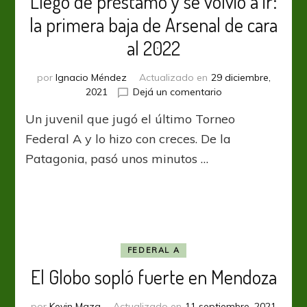
Llegó de préstamo y se volvió a ir:
la primera baja de Arsenal de cara
al 2022
por
Ignacio Méndez
Actualizado en
29 diciembre,
en
2021
Dejá un comentario
Llegó
Un juvenil que jugó el último Torneo
de
préstamo
Federal A y lo hizo con creces. De la
y
Patagonia, pasó unos minutos …
se
volvió
a
ir:
la
primera
baja
FEDERAL A
de
El Globo sopló fuerte en Mendoza
Arsenal
de
por
Kevin Maza
Actualizado en
11 septiembre, 2021
cara