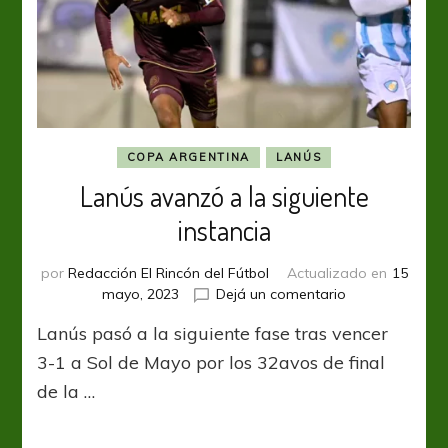
COPA ARGENTINA
LANÚS
Lanús avanzó a la siguiente
instancia
por
Redacción El Rincón del Fútbol
Actualizado en
15
en
mayo, 2023
Dejá un comentario
Lanús
Lanús pasó a la siguiente fase tras vencer
avanzó
a
3-1 a Sol de Mayo por los 32avos de final
la
de la …
siguiente
instancia