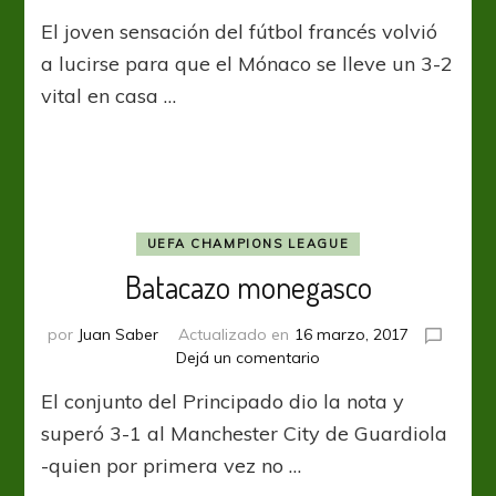
Mbappé
El joven sensación del fútbol francés volvió
silenció
el
a lucirse para que el Mónaco se lleve un 3-2
Signal
vital en casa …
Iduna
UEFA CHAMPIONS LEAGUE
Batacazo monegasco
por
Juan Saber
Actualizado en
16 marzo, 2017
en
Dejá un comentario
Batacazo
El conjunto del Principado dio la nota y
monegasco
superó 3-1 al Manchester City de Guardiola
-quien por primera vez no …