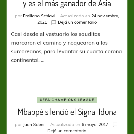
y es el más ganador de Asia
por
Emiliano Schiavi
Actualizado en
24 noviembre,
en
2021
Dejá un comentario
ACL
Casi desde el vestuario los sauditas
2021:
Al
marcaron el camino y noquearon a los
Hilal
surcoreanos, para levantar su cuarta corona
golpeó
continental. …
temprano
y
es
el
más
ganador
de
UEFA CHAMPIONS LEAGUE
Asia
Mbappé silenció el Signal Iduna
por
Juan Saber
Actualizado en
6 mayo, 2017
en
Dejá un comentario