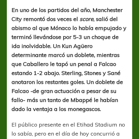
Kun,
el
En uno de los partidos del año, Manchester
corazón
City remontó dos veces el
score
, salió del
y
Caballero
abismo al que Mónaco lo había empujado y
terminó llevándose por 5-3 un choque de
ida inolvidable. Un Kun Agüero
determinante marcó un doblete, mientras
que Caballero le tapó un penal a Falcao
estando 1-2 abajo. Sterling, Stones y Sané
anotaron los restantes goles. Un doblete de
Falcao -de gran actuación a pesar de su
fallo- más un tanto de Mbappé le habían
dado la ventaja a los monegascos.
El público presente en el Etihad Stadium no
lo sabía, pero en el día de hoy concurrió a