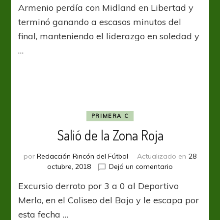
Armenio perdía con Midland en Libertad y
está
de
terminó ganando a escasos minutos del
la
final, manteniendo el liderazgo en soledad y
cabeza
…
PRIMERA C
Salió de la Zona Roja
por
Redacción Rincón del Fútbol
Actualizado en
28
en
octubre, 2018
Dejá un comentario
Salió
Excursio derroto por 3 a 0 al Deportivo
de
la
Merlo, en el Coliseo del Bajo y le escapa por
Zona
esta fecha …
Roja