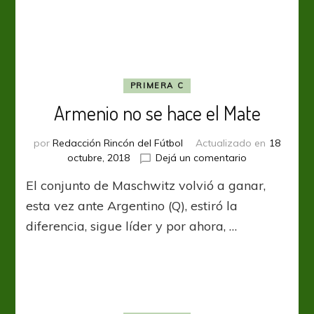
PRIMERA C
Armenio no se hace el Mate
por
Redacción Rincón del Fútbol
Actualizado en
18
en
octubre, 2018
Dejá un comentario
Armenio
El conjunto de Maschwitz volvió a ganar,
no
se
esta vez ante Argentino (Q), estiró la
hace
diferencia, sigue líder y por ahora, …
el
Mate