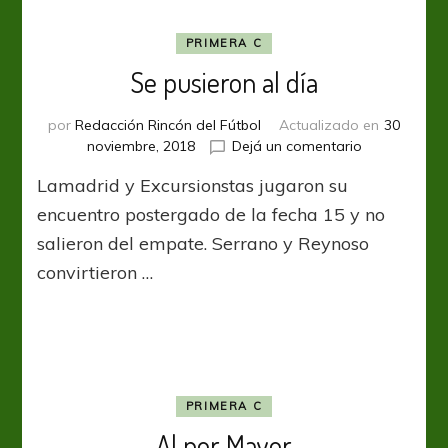
PRIMERA C
Se pusieron al día
por
Redacción Rincón del Fútbol
Actualizado en
30
en
noviembre, 2018
Dejá un comentario
Se
Lamadrid y Excursionstas jugaron su
pusieron
al
encuentro postergado de la fecha 15 y no
día
salieron del empate. Serrano y Reynoso
convirtieron …
PRIMERA C
Al por Mayor