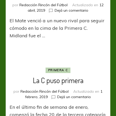
por
Redacción Rincón del Fútbol
Actualizado en
12
en
abril, 2019
Dejá un comentario
Enterrando
El Mate venció a un nuevo rival para seguir
rivales
cómodo en la cima de la Primera C.
Midland fue el …
PRIMERA C
La C puso primera
por
Redacción Rincón del Fútbol
Actualizado en
1
en
febrero, 2019
Dejá un comentario
La
En el último fin de semana de enero,
C
puso
comenzó la fecha 20 de la tercera categoría