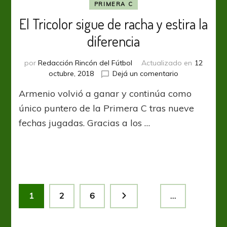
PRIMERA C
El Tricolor sigue de racha y estira la
diferencia
por
Redacción Rincón del Fútbol
Actualizado en
12
en
octubre, 2018
Dejá un comentario
El
Armenio volvió a ganar y continúa como
Tricolor
sigue
único puntero de la Primera C tras nueve
de
fechas jugadas. Gracias a los …
racha
y
estira
la
diferencia
Paginación
Página
Página
Página
1
2
6
…
de
entradas