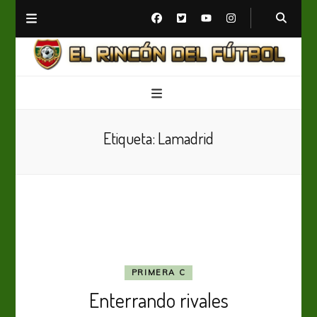
El Rincón del Fútbol
Diario digital de Fútbol
Etiqueta:
Lamadrid
PRIMERA C
Enterrando rivales