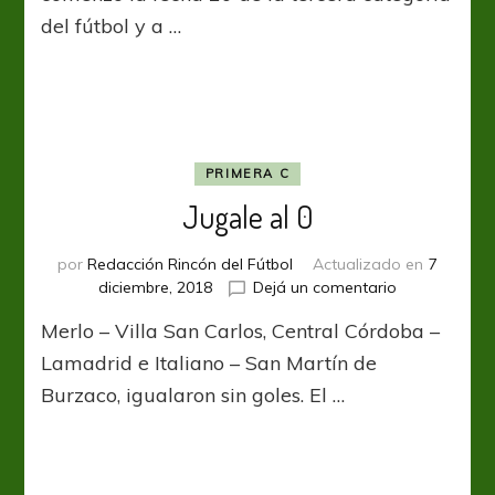
primera
del fútbol y a …
PRIMERA C
Jugale al 0
por
Redacción Rincón del Fútbol
Actualizado en
7
en
diciembre, 2018
Dejá un comentario
Jugale
Merlo – Villa San Carlos, Central Córdoba –
al
0
Lamadrid e Italiano – San Martín de
Burzaco, igualaron sin goles. El …